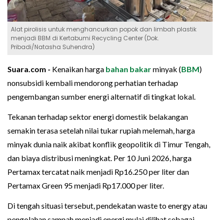
Alat pirolisis untuk menghancurkan popok dan limbah plastik
menjadi BBM di Kertabumi Recycling Center (Dok.
Pribadi/Natasha Suhendra)
Suara.com -
Kenaikan harga
bahan bakar
minyak (
BBM
)
nonsubsidi kembali mendorong perhatian terhadap
pengembangan sumber energi alternatif di tingkat lokal.
Tekanan terhadap sektor energi domestik belakangan
semakin terasa setelah nilai tukar rupiah melemah, harga
minyak dunia naik akibat konflik geopolitik di Timur Tengah,
dan biaya distribusi meningkat. Per 10 Juni 2026, harga
Pertamax tercatat naik menjadi Rp16.250 per liter dan
Pertamax Green 95 menjadi Rp17.000 per liter.
Di tengah situasi tersebut, pendekatan waste to energy atau
pengolahan sampah menjadi energi mulai dilihat sebagai