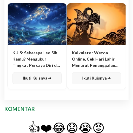
KUIS: Seberapa Leo Sih
Kalkulator Weton
Kamu? Mengukur
Online, Cek Hari Lahir
Tingkat Percaya Diri dan
Menurut Penanggalan
Karisma
Jawa
Ikuti Kuisnya ➔
Ikuti Kuisnya ➔
KOMENTAR
👍
❤️
😂
😧
😭
😡