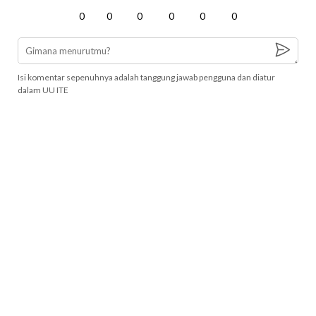
0
0
0
0
0
0
Isi komentar sepenuhnya adalah tanggung jawab pengguna dan diatur
dalam UU ITE