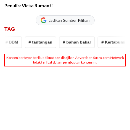
Penulis: Vicka Rumanti
Jadikan Sumber Pilihan
TAG
# BBM
# tantangan
# bahan bakar
# Kertabumi Recy