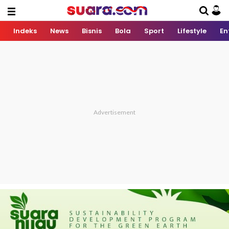
Indeks
News
Bisnis
Bola
Sport
Lifestyle
En