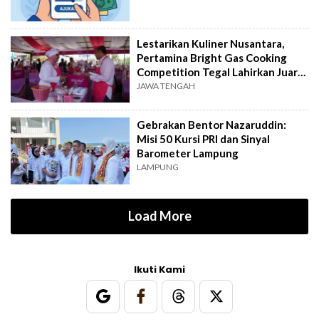
Lestarikan Kuliner Nusantara,
Pertamina Bright Gas Cooking
Competition Tegal Lahirkan Juara
Baru
JAWA TENGAH
Gebrakan Bentor Nazaruddin:
Misi 50 Kursi PRI dan Sinyal
Barometer Lampung
LAMPUNG
Load More
Ikuti Kami