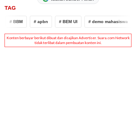
TAG
# BBM
# apbn
# BEM UI
# demo mahasiswa