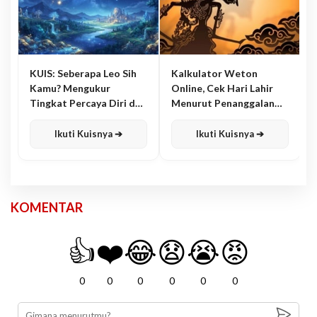
KUIS: Seberapa Leo Sih
Kalkulator Weton
Kamu? Mengukur
Online, Cek Hari Lahir
Tingkat Percaya Diri dan
Menurut Penanggalan
Karisma
Jawa
Ikuti Kuisnya ➔
Ikuti Kuisnya ➔
KOMENTAR
👍
❤️
😂
😧
😭
😡
0
0
0
0
0
0