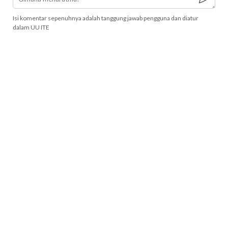
Isi komentar sepenuhnya adalah tanggung jawab pengguna dan diatur
dalam UU ITE