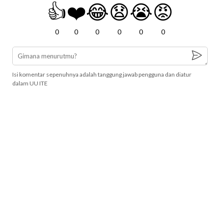
👍
❤️
😂
😧
😭
😡
0
0
0
0
0
0
Isi komentar sepenuhnya adalah tanggung jawab pengguna dan diatur
dalam UU ITE