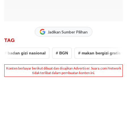
Jadikan Sumber Pilihan
TAG
# badan gizi nasional
# BGN
# makan bergizi gratis