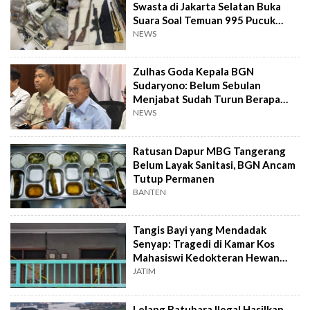
Swasta di Jakarta Selatan Buka
Suara Soal Temuan 995 Pucuk
Senjata Api
NEWS
Zulhas Goda Kepala BGN
Sudaryono: Belum Sebulan
Menjabat Sudah Turun Berapa
Kilo?
NEWS
Ratusan Dapur MBG Tangerang
Belum Layak Sanitasi, BGN Ancam
Tutup Permanen
BANTEN
Tangis Bayi yang Mendadak
Senyap: Tragedi di Kamar Kos
Mahasiswi Kedokteran Hewan
Surabaya
JATIM
Lelang Batubara Ilegal Hasilkan