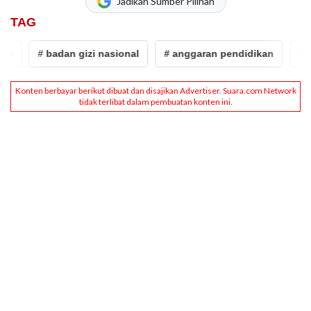
Jadikan Sumber Pilihan
TAG
# badan gizi nasional
# anggaran pendidikan
# dap