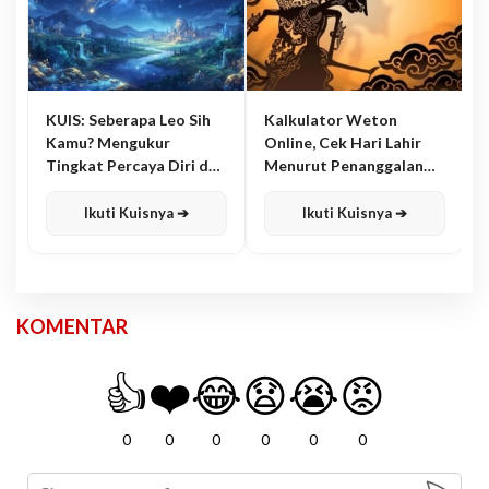
KUIS: Seberapa Leo Sih
Kalkulator Weton
Kamu? Mengukur
Online, Cek Hari Lahir
Tingkat Percaya Diri dan
Menurut Penanggalan
Karisma
Jawa
Ikuti Kuisnya ➔
Ikuti Kuisnya ➔
KOMENTAR
👍
❤️
😂
😧
😭
😡
0
0
0
0
0
0