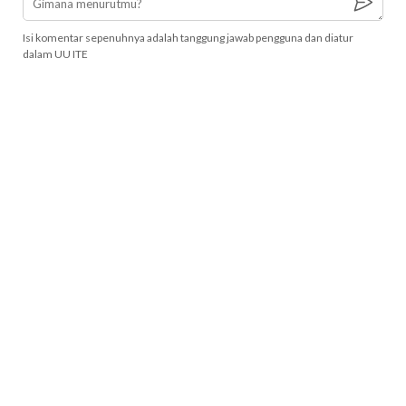
Isi komentar sepenuhnya adalah tanggung jawab pengguna dan diatur
dalam UU ITE