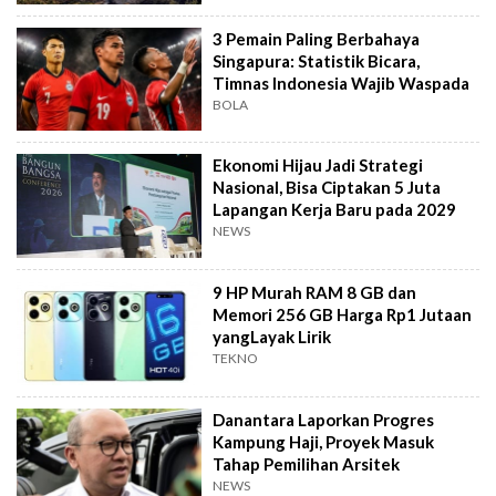
3 Pemain Paling Berbahaya
Singapura: Statistik Bicara,
Timnas Indonesia Wajib Waspada
BOLA
Ekonomi Hijau Jadi Strategi
Nasional, Bisa Ciptakan 5 Juta
Lapangan Kerja Baru pada 2029
NEWS
9 HP Murah RAM 8 GB dan
Memori 256 GB Harga Rp1 Jutaan
yangLayak Lirik
TEKNO
Danantara Laporkan Progres
Kampung Haji, Proyek Masuk
Tahap Pemilihan Arsitek
NEWS