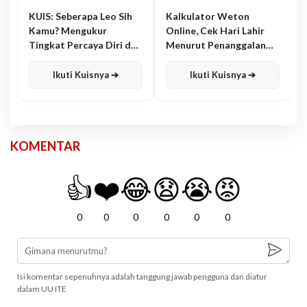
KUIS: Seberapa Leo Sih
Kalkulator Weton
Kamu? Mengukur
Online, Cek Hari Lahir
Tingkat Percaya Diri dan
Menurut Penanggalan
Karisma
Jawa
Ikuti Kuisnya ➔
Ikuti Kuisnya ➔
KOMENTAR
👍
❤️
😂
😧
😭
😡
0
0
0
0
0
0
Isi komentar sepenuhnya adalah tanggung jawab pengguna dan diatur
dalam UU ITE