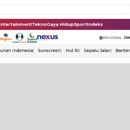
Entertainment
Tekno
Gaya Hidup
Sport
Indeks
REGIONAL:
JA
unan Indonesia
Sunscreen
Hut Ri
Sepatu Jalan
Bante