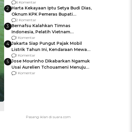
Gagalnya Negara Jamin Keamanan
6 Komentar
Harta Kekayaan Iptu Setya Budi Dias,
2
Oknum KPK Pemeras Bupati
Pemalang
2 Komentar
Bernafsu Kalahkan Timnas
3
Indonesia, Pelatih Vietnam
Berencana Pakai Jimat di Pakansari
1 Komentar
Jakarta Siap Pungut Pajak Mobil
4
Listrik Tahun Ini, Kendaraan Mewah
Kena hingga 75% PKB
1 Komentar
Jose Mourinho Dikabarkan Ngamuk
5
Usai Aurelien Tchouameni Menuju
Manchester United
1 Komentar