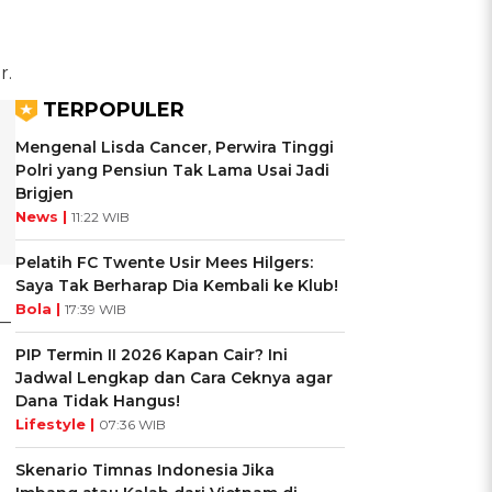
r.
TERPOPULER
Mengenal Lisda Cancer, Perwira Tinggi
Polri yang Pensiun Tak Lama Usai Jadi
Brigjen
News |
11:22 WIB
Pelatih FC Twente Usir Mees Hilgers:
Saya Tak Berharap Dia Kembali ke Klub!
Bola |
17:39 WIB
n—
PIP Termin II 2026 Kapan Cair? Ini
Jadwal Lengkap dan Cara Ceknya agar
Dana Tidak Hangus!
Lifestyle |
07:36 WIB
Skenario Timnas Indonesia Jika