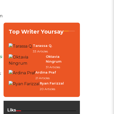
em
.
Top Writer Yoursay
Tarassa Q.
33 Articles
si
Oktavia
Ningrum
31 Articles
Ardina Praf
:
21 Articles
Ryan Farizzal
20 Articles
Liks