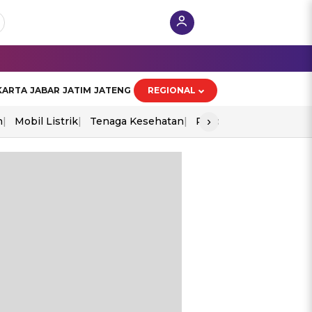
KARTA
JABAR
JATIM
JATENG
REGIONAL
›
n
Mobil Listrik
Tenaga Kesehatan
Piala Aff 2026
Ekono