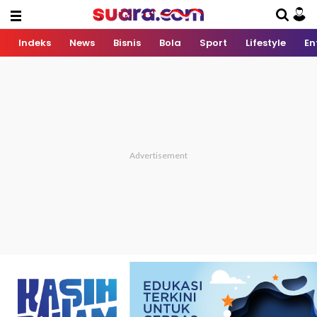
Indeks
News
Bisnis
Bola
Sport
Lifestyle
En