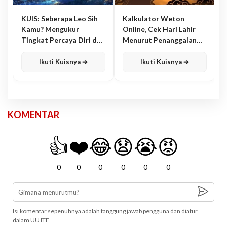
KUIS: Seberapa Leo Sih
Kalkulator Weton
Kamu? Mengukur
Online, Cek Hari Lahir
Tingkat Percaya Diri dan
Menurut Penanggalan
Karisma
Jawa
Ikuti Kuisnya ➔
Ikuti Kuisnya ➔
KOMENTAR
👍
❤️
😂
😧
😭
😡
0
0
0
0
0
0
Isi komentar sepenuhnya adalah tanggung jawab pengguna dan diatur
dalam UU ITE