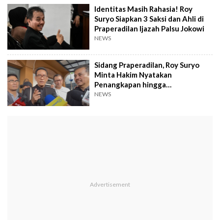
Identitas Masih Rahasia! Roy
Suryo Siapkan 3 Saksi dan Ahli di
Praperadilan Ijazah Palsu Jokowi
NEWS
Sidang Praperadilan, Roy Suryo
Minta Hakim Nyatakan
Penangkapan hingga
Penggeledahan Tak Sah
NEWS