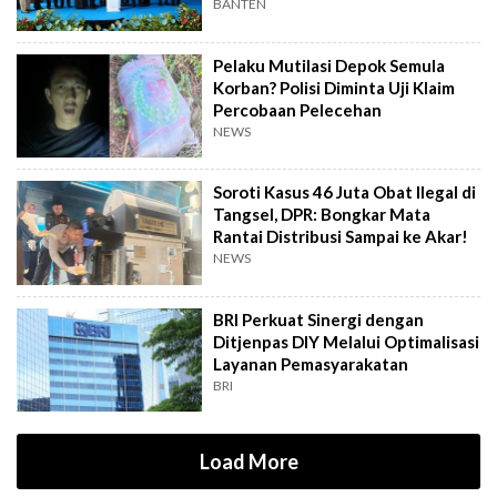
Senator
BANTEN
Pelaku Mutilasi Depok Semula
Korban? Polisi Diminta Uji Klaim
Percobaan Pelecehan
NEWS
Soroti Kasus 46 Juta Obat Ilegal di
Tangsel, DPR: Bongkar Mata
Rantai Distribusi Sampai ke Akar!
NEWS
BRI Perkuat Sinergi dengan
Ditjenpas DIY Melalui Optimalisasi
Layanan Pemasyarakatan
BRI
Load More