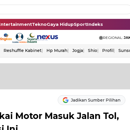
Entertainment
Tekno
Gaya Hidup
Sport
Indeks
REGIONAL:
JA
Reshuffle Kabinet
Hp Murah
Jogja
Shio
Profil
Suns
Jadikan Sumber Pilihan
ai Motor Masuk Jalan Tol,
i Ini