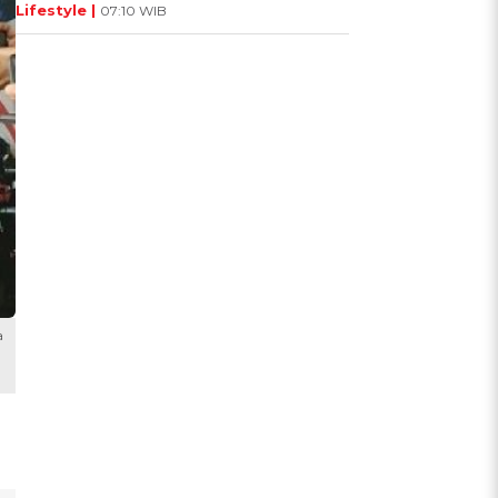
Lifestyle |
07:10 WIB
a