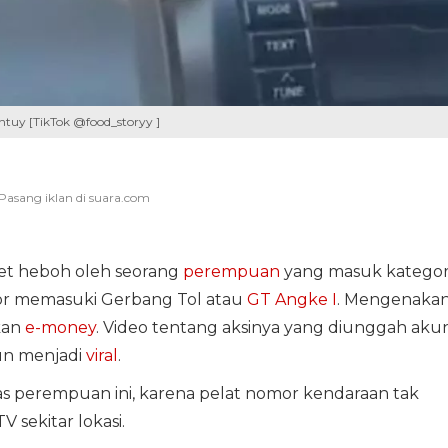
tuy [TikTok @food_storyy ]
net heboh oleh seorang
perempuan
yang masuk kategor
r memasuki Gerbang Tol atau
GT Angke I
. Mengenaka
kan
e-money
. Video tentang aksinya yang diunggah aku
pun menjadi
viral
.
tas perempuan ini, karena pelat nomor kendaraan tak
sekitar lokasi.