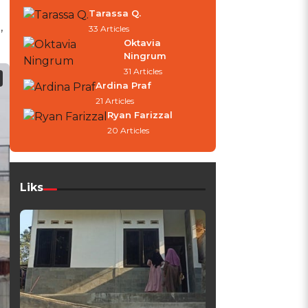
Tarassa Q.
,
33 Articles
Oktavia
Ningrum
31 Articles
Ardina Praf
21 Articles
Ryan Farizzal
20 Articles
Liks