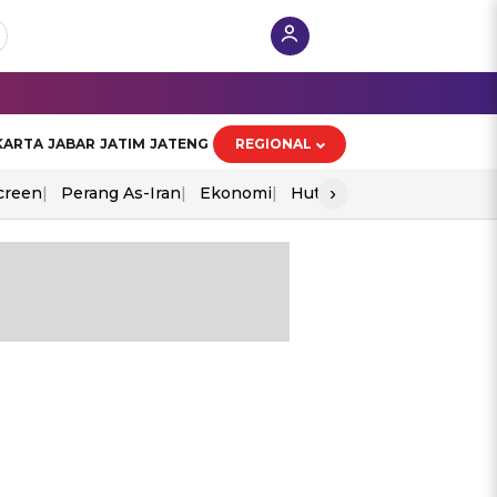
KARTA
JABAR
JATIM
JATENG
REGIONAL
›
creen
Perang As-Iran
Ekonomi
Hut Ri