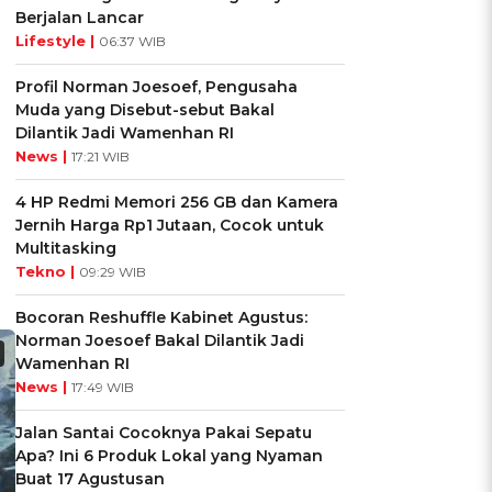
Berjalan Lancar
Lifestyle |
06:37 WIB
Profil Norman Joesoef, Pengusaha
Muda yang Disebut-sebut Bakal
Dilantik Jadi Wamenhan RI
News |
17:21 WIB
4 HP Redmi Memori 256 GB dan Kamera
Jernih Harga Rp1 Jutaan, Cocok untuk
Multitasking
Tekno |
09:29 WIB
Bocoran Reshuffle Kabinet Agustus:
Norman Joesoef Bakal Dilantik Jadi
Wamenhan RI
News |
17:49 WIB
Jalan Santai Cocoknya Pakai Sepatu
Apa? Ini 6 Produk Lokal yang Nyaman
Buat 17 Agustusan