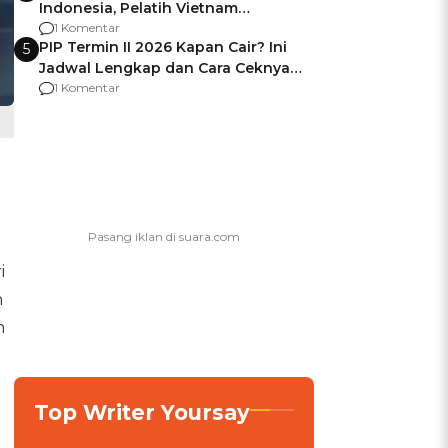
Indonesia, Pelatih Vietnam
Berencana Pakai Jimat di Pakansari
1 Komentar
PIP Termin II 2026 Kapan Cair? Ini
5
Jadwal Lengkap dan Cara Ceknya
agar Dana Tidak Hangus!
1 Komentar
i
n
n
Top Writer Yoursay