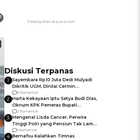
Diskusi Terpanas
Sayembara Rp10 Juta Dedi Mulyadi
1
Dikritik UGM, Dinilai Cermin
Gagalnya Negara Jamin Keamanan
6 Komentar
Harta Kekayaan Iptu Setya Budi Dias,
2
Oknum KPK Pemeras Bupati
Pemalang
2 Komentar
Mengenal Lisda Cancer, Perwira
3
Tinggi Polri yang Pensiun Tak Lama
Usai Jadi Brigjen
1 Komentar
Bernafsu Kalahkan Timnas
4