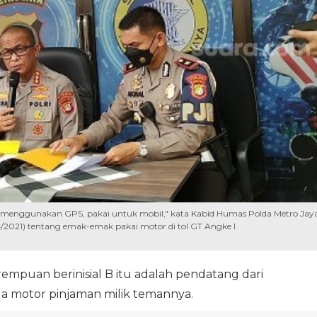
rti menggunakan GPS, pakai untuk mobil," kata Kabid Humas Polda Metro Jay
/4/2021) tentang emak-emak pakai motor di tol GT Angke I
mpuan berinisial B itu adalah pendatang dari
a motor pinjaman milik temannya.