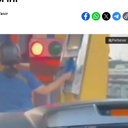
asir
Perbesar