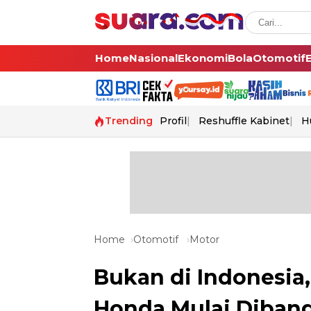
Home
Nasional
Ekonomi
Bola
Otomotif
Trending
Profil
Reshuffle Kabinet
H
Home
Otomotif
Motor
Bukan di Indonesia,
Honda Mulai Dibang