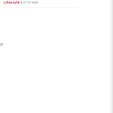
Lifestyle |
07:10 WIB
or
k