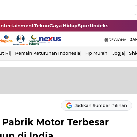
Entertainment
Tekno
Gaya Hidup
Sport
Indeks
REGIONAL:
JA
ut Ri
Pemain Keturunan Indonesia
Hp Murah
Jogja
Shi
Jadikan Sumber Pilihan
 Pabrik Motor Terbesar
un di India