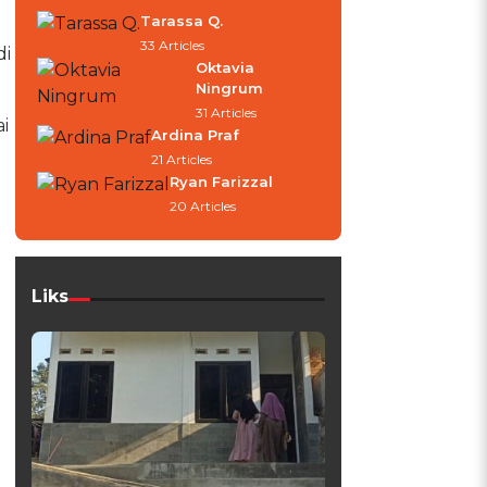
Tarassa Q.
33 Articles
di
Oktavia
Ningrum
31 Articles
i
Ardina Praf
21 Articles
Ryan Farizzal
20 Articles
Liks