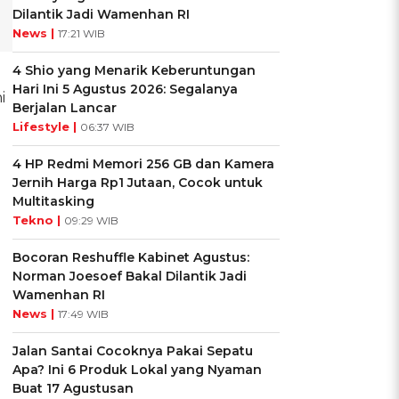
Dilantik Jadi Wamenhan RI
News |
17:21 WIB
4 Shio yang Menarik Keberuntungan
Hari Ini 5 Agustus 2026: Segalanya
i
Berjalan Lancar
e
Lifestyle |
06:37 WIB
4 HP Redmi Memori 256 GB dan Kamera
Jernih Harga Rp1 Jutaan, Cocok untuk
Multitasking
8
Tekno |
09:29 WIB
Bocoran Reshuffle Kabinet Agustus:
Norman Joesoef Bakal Dilantik Jadi
Wamenhan RI
News |
17:49 WIB
Jalan Santai Cocoknya Pakai Sepatu
Apa? Ini 6 Produk Lokal yang Nyaman
Buat 17 Agustusan