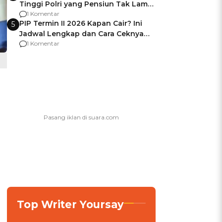
Tinggi Polri yang Pensiun Tak Lama
Usai Jadi Brigjen
1 Komentar
PIP Termin II 2026 Kapan Cair? Ini
5
Jadwal Lengkap dan Cara Ceknya
agar Dana Tidak Hangus!
1 Komentar
Top Writer Yoursay