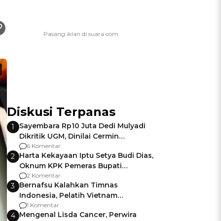
Diskusi Terpanas
Sayembara Rp10 Juta Dedi Mulyadi
1
Dikritik UGM, Dinilai Cermin
Gagalnya Negara Jamin Keamanan
6 Komentar
Harta Kekayaan Iptu Setya Budi Dias,
2
Oknum KPK Pemeras Bupati
Pemalang
2 Komentar
Bernafsu Kalahkan Timnas
3
Indonesia, Pelatih Vietnam
Berencana Pakai Jimat di Pakansari
1 Komentar
Mengenal Lisda Cancer, Perwira
4