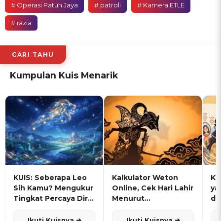
# Operasi Patuh Jaya
# patroli
# Kamera ETLE
# razia
CARI TAHU
Kumpulan Kuis Menarik
KUIS: Seberapa Leo
Kalkulator Weton
KU
Sih Kamu? Mengukur
Online, Cek Hari Lahir
ya
Tingkat Percaya Diri
Menurut
de
dan Karisma
Penanggalan Jawa
Ikuti Kuisnya ➔
Ikuti Kuisnya ➔