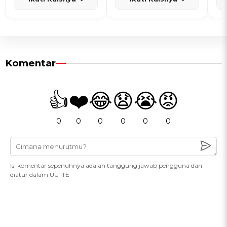
Komentar
👍
❤️
😂
😧
😭
😡
0
0
0
0
0
0
Isi komentar sepenuhnya adalah tanggung jawab pengguna dan
diatur dalam UU ITE