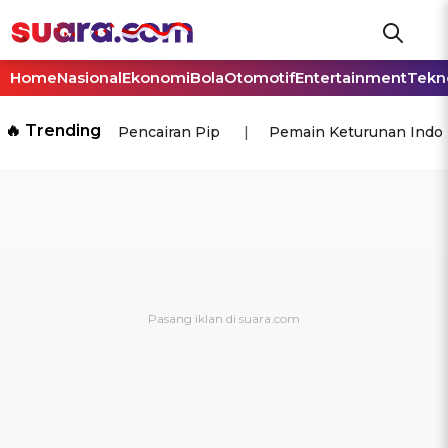
Home
Nasional
Ekonomi
Bola
Otomotif
Entertainment
Tekn
🔥 Trending
Pencairan Pip
Pemain Keturunan Indo