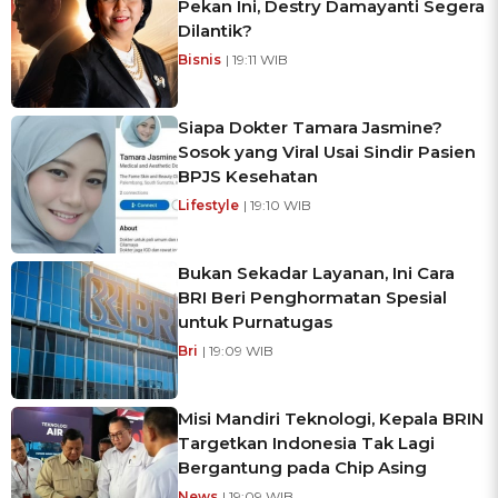
Pekan Ini, Destry Damayanti Segera
Dilantik?
Bisnis
| 19:11 WIB
Siapa Dokter Tamara Jasmine?
Sosok yang Viral Usai Sindir Pasien
BPJS Kesehatan
Lifestyle
| 19:10 WIB
Bukan Sekadar Layanan, Ini Cara
BRI Beri Penghormatan Spesial
untuk Purnatugas
Bri
| 19:09 WIB
Misi Mandiri Teknologi, Kepala BRIN
Targetkan Indonesia Tak Lagi
Bergantung pada Chip Asing
News
| 19:09 WIB