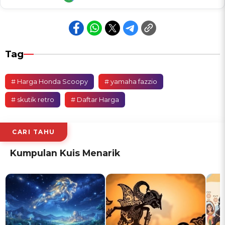
Tag
# Harga Honda Scoopy
# yamaha fazzio
# skutik retro
# Daftar Harga
CARI TAHU
Kumpulan Kuis Menarik