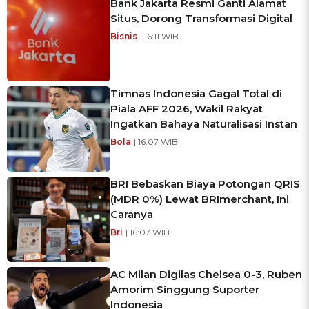
Bank Jakarta Resmi Ganti Alamat
Situs, Dorong Transformasi Digital
Bisnis
| 16:11 WIB
Timnas Indonesia Gagal Total di
Piala AFF 2026, Wakil Rakyat
Ingatkan Bahaya Naturalisasi Instan
Bola
| 16:07 WIB
BRI Bebaskan Biaya Potongan QRIS
(MDR 0%) Lewat BRImerchant, Ini
Caranya
Bri
| 16:07 WIB
AC Milan Digilas Chelsea 0-3, Ruben
Amorim Singgung Suporter
Indonesia