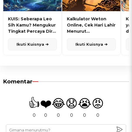
KUIS: Seberapa Leo
Kalkulator Weton
KU
Sih Kamu? Mengukur
Online, Cek Hari Lahir
ya
Tingkat Percaya Diri
Menurut
de
dan Karisma
Penanggalan Jawa
Ikuti Kuisnya ➔
Ikuti Kuisnya ➔
Komentar
👍
❤️
😂
😧
😭
😡
0
0
0
0
0
0