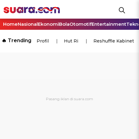
Home
Nasional
Ekonomi
Bola
Otomotif
Entertainment
Tekn
🔥 Trending
Profil
Hut Ri
Reshuffle Kabinet