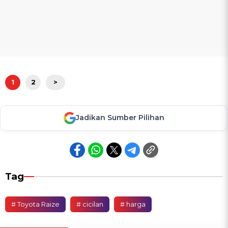
1
2
>
Jadikan Sumber Pilihan
Tag
# Toyota Raize
# cicilan
# harga