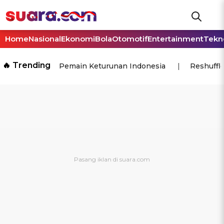
Home
Nasional
Ekonomi
Bola
Otomotif
Entertainment
Tekn
🔥 Trending
Pemain Keturunan Indonesia
Reshuffl