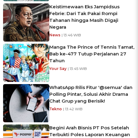
Keistimewaan Eks Jampidsus
Febrie: Dari Tak Pakai Rompi
Tahanan hingga Masih Digaji
Negara
News
| 13:46 WIB
Manga The Prince of Tennis Tamat,
Bab ke-477 Tutup Perjalanan 27
Tahun
Your Say
| 13:45 WIB
WhatsApp Rilis Fitur '@semua' dan
Polling Pintar, Solusi Akhir Drama
Chat Grup yang Berisik!
Tekno
| 13:42 WIB
Begini Arah Bisnis PT Pos Setelah
Terbukti Poles Laporan Keuangan