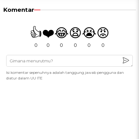
Komentar
👍
❤️
😂
😧
😭
😡
0
0
0
0
0
0
Isi komentar sepenuhnya adalah tanggung jawab pengguna dan
diatur dalam UU ITE