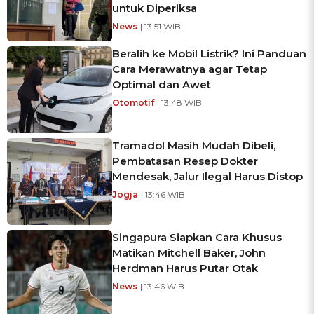
untuk Diperiksa
News
| 13:51 WIB
Beralih ke Mobil Listrik? Ini Panduan
Cara Merawatnya agar Tetap
Optimal dan Awet
Otomotif
| 13:48 WIB
Tramadol Masih Mudah Dibeli,
Pembatasan Resep Dokter
Mendesak, Jalur Ilegal Harus Distop
Jogja
| 13:46 WIB
Singapura Siapkan Cara Khusus
Matikan Mitchell Baker, John
Herdman Harus Putar Otak
News
| 13:46 WIB