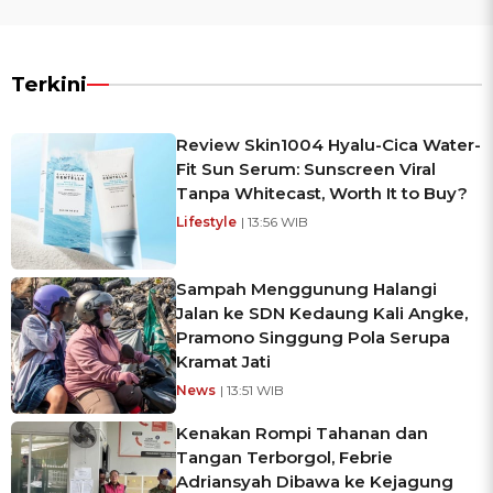
Terkini
Review Skin1004 Hyalu-Cica Water-
Fit Sun Serum: Sunscreen Viral
Tanpa Whitecast, Worth It to Buy?
Lifestyle
| 13:56 WIB
Sampah Menggunung Halangi
Jalan ke SDN Kedaung Kali Angke,
Pramono Singgung Pola Serupa
Kramat Jati
News
| 13:51 WIB
Kenakan Rompi Tahanan dan
Tangan Terborgol, Febrie
Adriansyah Dibawa ke Kejagung