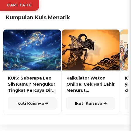
CARI TAHU
Kumpulan Kuis Menarik
KUIS: Seberapa Leo
Kalkulator Weton
KU
Sih Kamu? Mengukur
Online, Cek Hari Lahir
ya
Tingkat Percaya Diri
Menurut
de
dan Karisma
Penanggalan Jawa
Ikuti Kuisnya ➔
Ikuti Kuisnya ➔