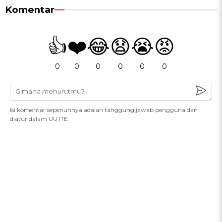
Komentar
👍
❤️
😂
😧
😭
😡
0
0
0
0
0
0
Isi komentar sepenuhnya adalah tanggung jawab pengguna dan
diatur dalam UU ITE