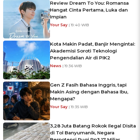
Review Dream To You: Romansa
Hangat Cinta Pertama, Luka dan
Impian
Your Say
| 19:40 WIB
Kota Makin Padat, Banjir Mengintai:
Akademisi Soroti Teknologi
Pengendalian Air di PIK2
News
| 19:36 WIB
Gen Z Fasih Bahasa Inggris, tapi
Makin Asing dengan Bahasa Ibu,
Mengapa?
Your Say
| 19:35 WIB
3,28 Juta Batang Rokok Ilegal Disita
di Tol Banyumanik, Negara
Berpotensi Rugi Rp3,17 Miliar