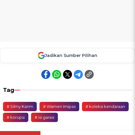
Jadikan Sumber Pilihan
Tag
# Silmy Karim
# Wamen Imipas
# koleksi kendaraan
# korupsi
# isi garasi