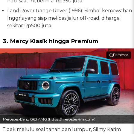
hobi saat ini, bernilai Rp350 juta.
Land Rover Range Rover (1996): Simbol kemewahan
Inggris yang siap melibas jalur off-road, dihargai
sekitar Rp500 juta.
3. Mercy Klasik hingga Premium
Perbesar
Mercedes-Benz G63 AMG (https://mercedes-ina.com/)
Tidak melulu soal tanah dan lumpur, Silmy Karim