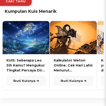
CARI TAHU
Kumpulan Kuis Menarik
KUIS: Seberapa Leo
Kalkulator Weton
KU
Sih Kamu? Mengukur
Online, Cek Hari Lahir
ya
Tingkat Percaya Diri
Menurut
de
dan Karisma
Penanggalan Jawa
Ikuti Kuisnya ➔
Ikuti Kuisnya ➔