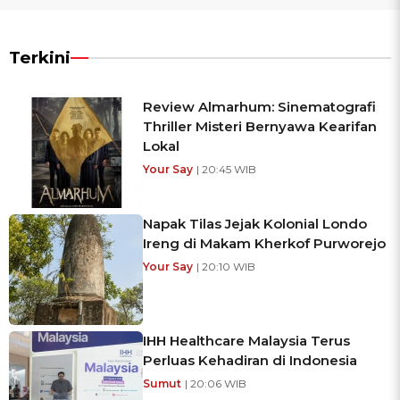
Terkini
Review Almarhum: Sinematografi
Thriller Misteri Bernyawa Kearifan
Lokal
Your Say
| 20:45 WIB
Napak Tilas Jejak Kolonial Londo
Ireng di Makam Kherkof Purworejo
Your Say
| 20:10 WIB
IHH Healthcare Malaysia Terus
Perluas Kehadiran di Indonesia
Sumut
| 20:06 WIB