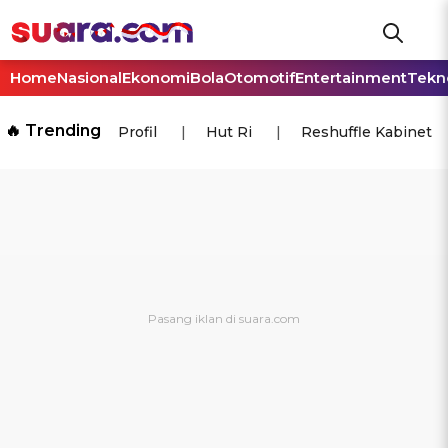
Home
Nasional
Ekonomi
Bola
Otomotif
Entertainment
Tekn
🔥 Trending
Profil
Hut Ri
Reshuffle Kabinet