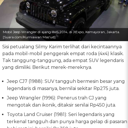
Mobil Jeep Wrangler di ajang IIMS 2014, di JIExpo, Kemayoran, Jakarta.
[Suara.com/Kurniawan Mas'ud]
Sisi petualang Silmy Karim terlihat dari kecintaannya
pada mobil-mobil penggerak empat roda (4x4) klasik.
Tak tanggung-tanggung, ada empat SUV legendaris
yang dimiliki. Berikut merek-mereknya.
Jeep CJ7 (1988): SUV tangguh bermesin besar yang
legendaris di masanya, bernilai sekitar Rp275 juta.
Jeep Wrangler (1996): Penerus trah CJ yang
mengotak dan ikonik, ditaksir senilai Rp450 juta.
Toyota Land Cruiser (1981): Seri legendaris yang
terkenal tangguh dan punya harga gelap di pasaran