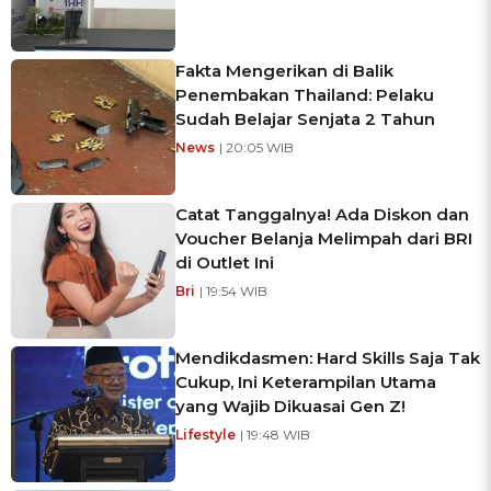
Fakta Mengerikan di Balik
Penembakan Thailand: Pelaku
Sudah Belajar Senjata 2 Tahun
News
| 20:05 WIB
Catat Tanggalnya! Ada Diskon dan
Voucher Belanja Melimpah dari BRI
di Outlet Ini
Bri
| 19:54 WIB
Mendikdasmen: Hard Skills Saja Tak
Cukup, Ini Keterampilan Utama
yang Wajib Dikuasai Gen Z!
Lifestyle
| 19:48 WIB