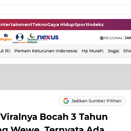
Entertainment
Tekno
Gaya Hidup
Sport
Indeks
REGIONAL:
JA
ut Ri
Pemain Keturunan Indonesia
Hp Murah
Jogja
Shi
Jadikan Sumber Pilihan
Viralnya Bocah 3 Tahun
ong Wewe, Ternyata Ada