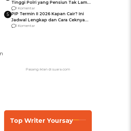
Tinggi Polri yang Pensiun Tak Lama
Usai Jadi Brigjen
1 Komentar
PIP Termin II 2026 Kapan Cair? Ini
5
Jadwal Lengkap dan Cara Ceknya
agar Dana Tidak Hangus!
1 Komentar
an
Top Writer Yoursay