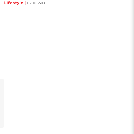
Lifestyle |
07:10 WIB