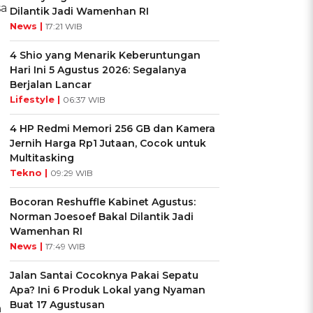
sa
Dilantik Jadi Wamenhan RI
News |
17:21 WIB
4 Shio yang Menarik Keberuntungan
Hari Ini 5 Agustus 2026: Segalanya
Berjalan Lancar
Lifestyle |
06:37 WIB
4 HP Redmi Memori 256 GB dan Kamera
Jernih Harga Rp1 Jutaan, Cocok untuk
Multitasking
Tekno |
09:29 WIB
Bocoran Reshuffle Kabinet Agustus:
Norman Joesoef Bakal Dilantik Jadi
Wamenhan RI
News |
17:49 WIB
Jalan Santai Cocoknya Pakai Sepatu
Apa? Ini 6 Produk Lokal yang Nyaman
Buat 17 Agustusan
n