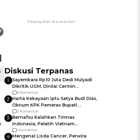
Diskusi Terpanas
g
Sayembara Rp10 Juta Dedi Mulyadi
1
Dikritik UGM, Dinilai Cermin
Gagalnya Negara Jamin Keamanan
6 Komentar
Harta Kekayaan Iptu Setya Budi Dias,
2
Oknum KPK Pemeras Bupati
Pemalang
2 Komentar
Bernafsu Kalahkan Timnas
3
a
Indonesia, Pelatih Vietnam
Berencana Pakai Jimat di Pakansari
1 Komentar
Mengenal Lisda Cancer, Perwira
4