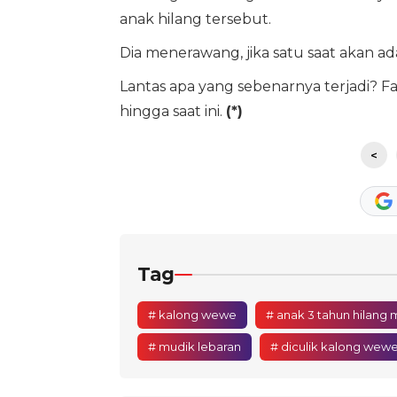
anak hilang tersebut.
Dia menerawang, jika satu saat akan 
Lantas apa yang sebenarnya terjadi? 
hingga saat ini.
(*)
<
Tag
# kalong wewe
# anak 3 tahun hilang m
# mudik lebaran
# diculik kalong wew