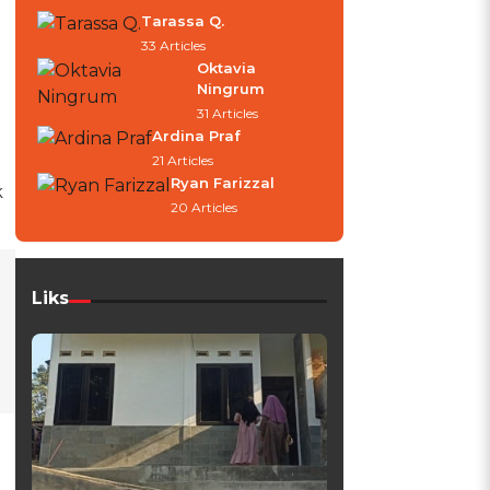
Tarassa Q.
33 Articles
Oktavia
Ningrum
31 Articles
Ardina Praf
21 Articles
Ryan Farizzal
k
20 Articles
Liks