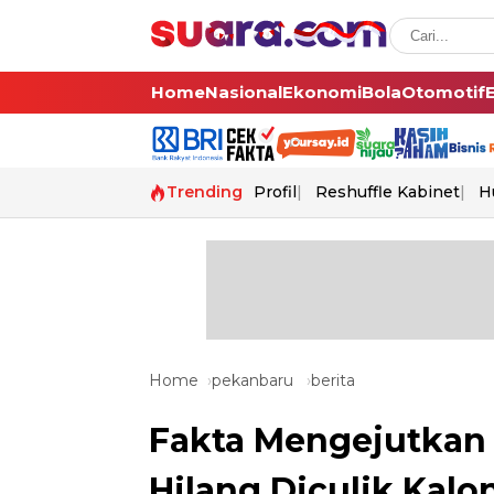
Home
Nasional
Ekonomi
Bola
Otomotif
Trending
Profil
Reshuffle Kabinet
H
Home
pekanbaru
berita
Fakta Mengejutkan 
Hilang Diculik Kal