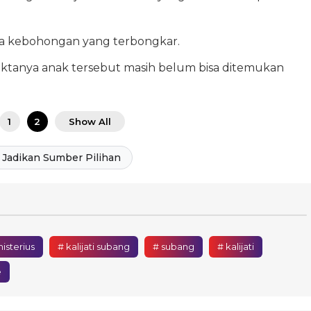
ada kebohongan yang terbongkar.
Faktanya anak tersebut masih belum bisa ditemukan
1
2
Show All
Jadikan Sumber Pilihan
isterius
# kalijati subang
# subang
# kalijati
e