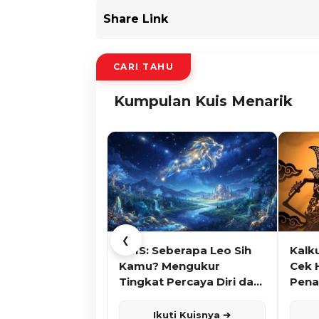
Share Link
CARI TAHU
Kumpulan Kuis Menarik
❮
KUIS: Seberapa Leo Sih
Kalk
Kamu? Mengukur
Cek 
Tingkat Percaya Diri dan
Pena
Karisma
Ikuti Kuisnya ➔