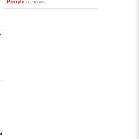
Lifestyle |
07:10 WIB
s
i