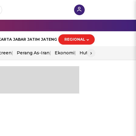
KARTA
JABAR
JATIM
JATENG
REGIONAL
›
creen
Perang As-Iran
Ekonomi
Hut Ri