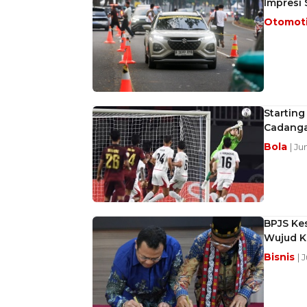
Impresi 
Otomot
Starting
Cadang
Bola
| Ju
BPJS Ke
Wujud Ko
Bisnis
| 