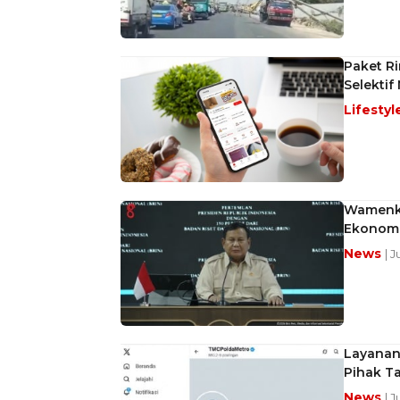
Paket R
Selektif
Lifestyl
Wamenko
Ekonomi
News
| 
Layanan 
Pihak Ta
News
| 