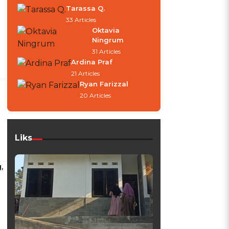
Tarassa Q.
33 Articles
Oktavia
Ningrum
31 Articles
Ardina Praf
21 Articles
Ryan Farizzal
20 Articles
Liks
,