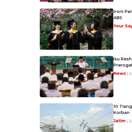
Ironi Pa
ABS
Your Sa
Isu Resh
Preroga
News
| 
10 Tiang
Korban
Jatim
| 