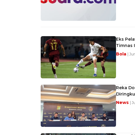
Eks Pela
Timnas 
Bola
| Ju
Reka Do
Diringku
News
| 