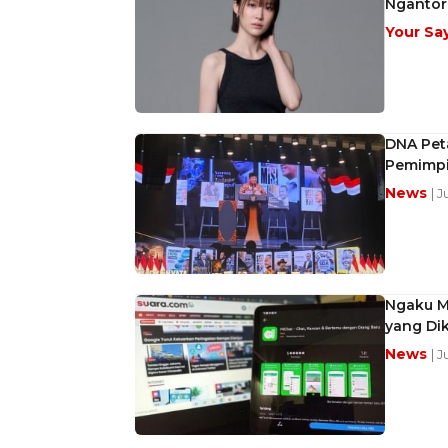
Ngantor
Your Sa
DNA Pet
Pemimp
News
| 
Ngaku M
yang Di
News
| 