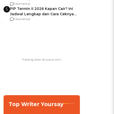
Berencana Pakai Jimat di Pakansari
1 Komentar
PIP Termin II 2026 Kapan Cair? Ini
5
Jadwal Lengkap dan Cara Ceknya
agar Dana Tidak Hangus!
1 Komentar
Top Writer Yoursay