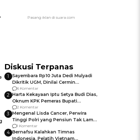
r
Diskusi Terpanas
Sayembara Rp10 Juta Dedi Mulyadi
1
e
Dikritik UGM, Dinilai Cermin
Gagalnya Negara Jamin Keamanan
6 Komentar
Harta Kekayaan Iptu Setya Budi Dias,
2
Oknum KPK Pemeras Bupati
Pemalang
2 Komentar
Mengenal Lisda Cancer, Perwira
3
Tinggi Polri yang Pensiun Tak Lama
g
Usai Jadi Brigjen
1 Komentar
Bernafsu Kalahkan Timnas
4
Indonesia, Pelatih Vietnam