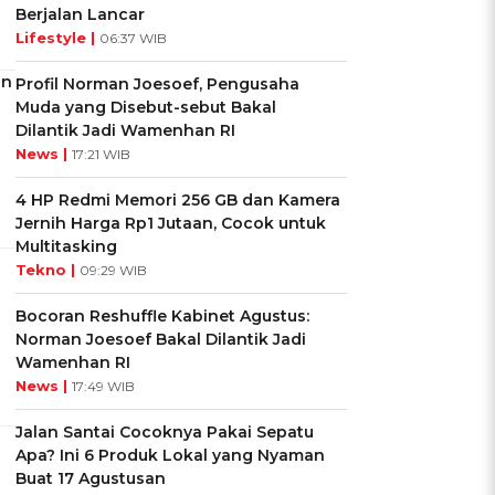
Berjalan Lancar
Lifestyle |
06:37 WIB
in
Profil Norman Joesoef, Pengusaha
Muda yang Disebut-sebut Bakal
Dilantik Jadi Wamenhan RI
News |
17:21 WIB
4 HP Redmi Memori 256 GB dan Kamera
Jernih Harga Rp1 Jutaan, Cocok untuk
Multitasking
Tekno |
09:29 WIB
Bocoran Reshuffle Kabinet Agustus:
Norman Joesoef Bakal Dilantik Jadi
Wamenhan RI
News |
17:49 WIB
Jalan Santai Cocoknya Pakai Sepatu
Apa? Ini 6 Produk Lokal yang Nyaman
Buat 17 Agustusan