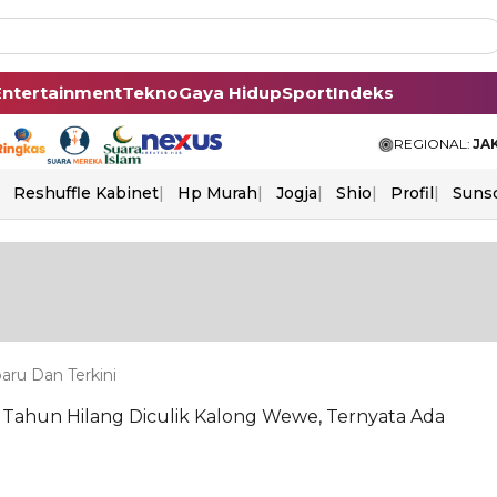
Entertainment
Tekno
Gaya Hidup
Sport
Indeks
REGIONAL:
JA
Reshuffle Kabinet
Hp Murah
Jogja
Shio
Profil
Suns
aru Dan Terkini