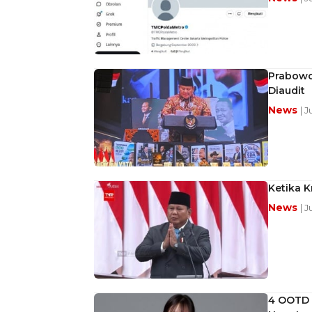
Prabowo
Diaudit
News
| 
Ketika K
News
| 
4 OOTD C