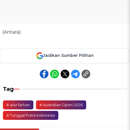
(Antara)
Jadikan Sumber Pilihan
Tag
# alwi farhan
# Australian Open 2026
# Tunggal Putra Indonesia