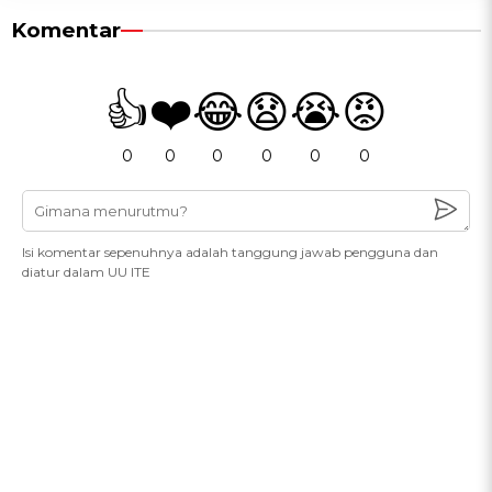
Komentar
👍
❤️
😂
😧
😭
😡
0
0
0
0
0
0
Isi komentar sepenuhnya adalah tanggung jawab pengguna dan
diatur dalam UU ITE