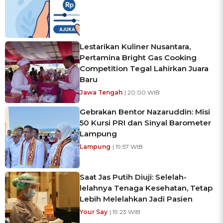
Lestarikan Kuliner Nusantara,
Pertamina Bright Gas Cooking
Competition Tegal Lahirkan Juara
Baru
Jawa Tengah
| 20:00 WIB
Gebrakan Bentor Nazaruddin: Misi
50 Kursi PRI dan Sinyal Barometer
Lampung
Lampung
| 19:57 WIB
Saat Jas Putih Diuji: Selelah-
lelahnya Tenaga Kesehatan, Tetap
Lebih Melelahkan Jadi Pasien
Your Say
| 19:23 WIB