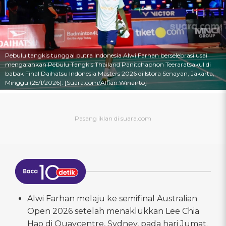
Pebulu tangkis tunggal putra Indonesia Alwi Farhan berselebrasi usai
mengalahkan Pebulu Tangkis Thailand Panitchaphon Teeraratsakul di
babak Final Daihatsu Indonesia Masters 2026 di Istora Senayan, Jakarta,
Minggu (25/1/2026). [Suara.com/Alfian Winanto]
Alwi Farhan melaju ke semifinal Australian
Open 2026 setelah menaklukkan Lee Chia
Hao di Quaycentre, Sydney, pada hari Jumat.