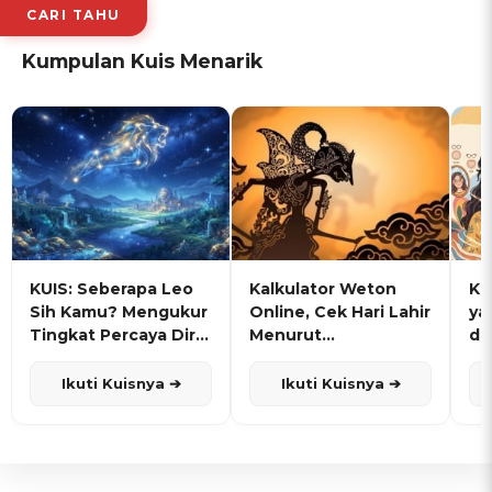
CARI TAHU
Kumpulan Kuis Menarik
KUIS: Seberapa Leo
Kalkulator Weton
KU
Sih Kamu? Mengukur
Online, Cek Hari Lahir
ya
Tingkat Percaya Diri
Menurut
de
dan Karisma
Penanggalan Jawa
Ikuti Kuisnya ➔
Ikuti Kuisnya ➔