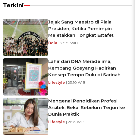
Terkini
Jejak Sang Maestro di Piala
Presiden, Ketika Pemimpin
Meletakkan Tongkat Estafet
Bola
| 23:35 WIB
Lahir dari DNA Meradelima,
Kembang Goeyang Hadirkan
Konsep Tempo Dulu di Sarinah
Lifestyle
| 23:10 WIB
Mengenal Pendidikan Profesi
Arsitek, Bekal Sebelum Terjun ke
Dunia Praktik
Lifestyle
| 21:35 WIB