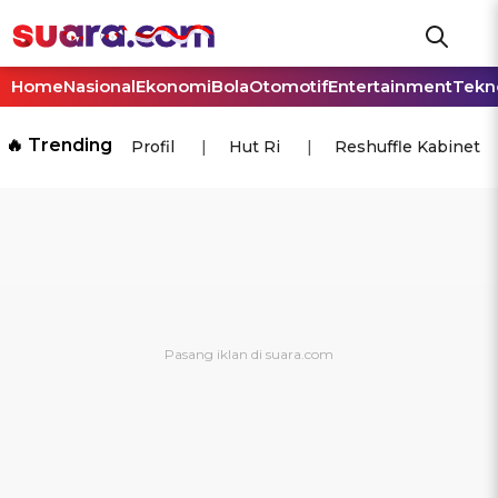
Home
Nasional
Ekonomi
Bola
Otomotif
Entertainment
Tekn
🔥 Trending
Profil
Hut Ri
Reshuffle Kabinet