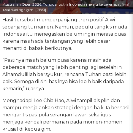
Australian Open 2026. Tunggal putra Indonesia melaju ke perempat final
usai duel tiga gim. [PBSI]
Hasil tersebut memperpanjang tren positif Alwi
sepanjang turnamen. Namun, pebulu tangkis muda
Indonesia itu menegaskan belum ingin merasa puas
karena masih ada tantangan yang lebih besar
menanti di babak berikutnya.
“Pastinya masih belum puas karena masih ada
beberapa match yang lebih penting lagi setelah ini.
Alhamdulillah bersyukur, rencana Tuhan pasti lebih
baik. Semoga di sini hasilnya bisa lebih baik daripada
kemarin,” ujarnya.
Menghadapi Lee Chia Hao, Alwi tampil disiplin dan
mampu menjalankan strategi dengan baik. Ia berhasil
mengantisipasi pola serangan lawan sekaligus
menjaga kendali permainan pada momen-momen
krusial di kedua gim.