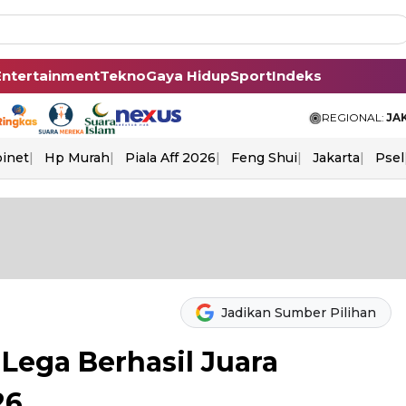
Entertainment
Tekno
Gaya Hidup
Sport
Indeks
REGIONAL:
JA
binet
Hp Murah
Piala Aff 2026
Feng Shui
Jakarta
Psel
Jadikan Sumber Pilihan
Lega Berhasil Juara
26