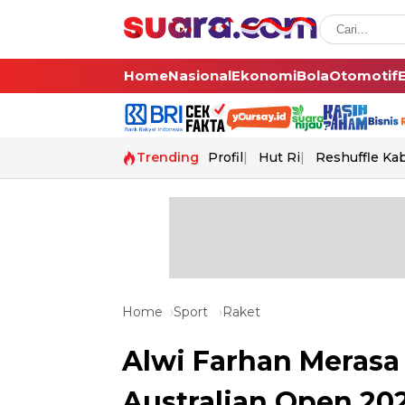
Home
Nasional
Ekonomi
Bola
Otomotif
Trending
Profil
Hut Ri
Reshuffle Ka
Home
Sport
Raket
Alwi Farhan Merasa 
Australian Open 20