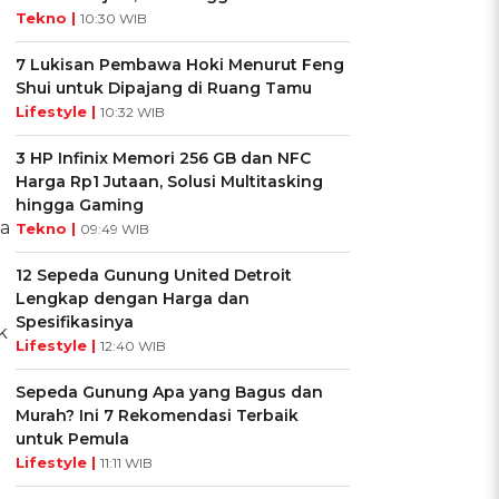
Tekno |
10:30 WIB
7 Lukisan Pembawa Hoki Menurut Feng
Shui untuk Dipajang di Ruang Tamu
Lifestyle |
10:32 WIB
3 HP Infinix Memori 256 GB dan NFC
Harga Rp1 Jutaan, Solusi Multitasking
hingga Gaming
ma
Tekno |
09:49 WIB
12 Sepeda Gunung United Detroit
Lengkap dengan Harga dan
Spesifikasinya
k
Lifestyle |
12:40 WIB
Sepeda Gunung Apa yang Bagus dan
Murah? Ini 7 Rekomendasi Terbaik
untuk Pemula
Lifestyle |
11:11 WIB