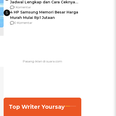
Jadwal Lengkap dan Cara Ceknya
agar Dana Tidak Hangus!
1 Komentar
4 HP Samsung Memori Besar Harga
5
Murah Mulai Rp1 Jutaan
0 Komentar
Top Writer Yoursay