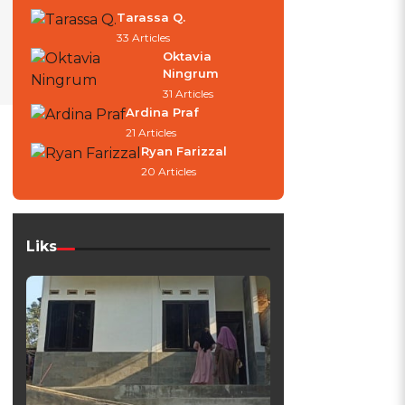
Tarassa Q.
33 Articles
Oktavia
Ningrum
31 Articles
Ardina Praf
21 Articles
Ryan Farizzal
20 Articles
Liks