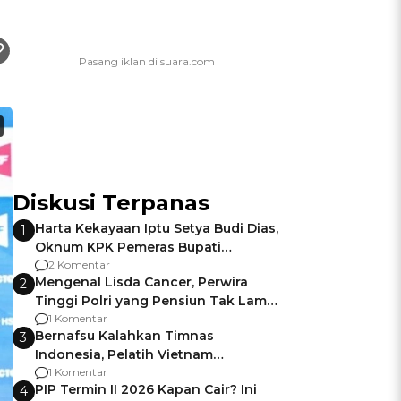
Diskusi Terpanas
Harta Kekayaan Iptu Setya Budi Dias,
1
Oknum KPK Pemeras Bupati
Pemalang
2 Komentar
Mengenal Lisda Cancer, Perwira
2
Tinggi Polri yang Pensiun Tak Lama
Usai Jadi Brigjen
1 Komentar
Bernafsu Kalahkan Timnas
3
Indonesia, Pelatih Vietnam
Berencana Pakai Jimat di Pakansari
1 Komentar
PIP Termin II 2026 Kapan Cair? Ini
4