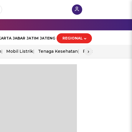
KARTA
JABAR
JATIM
JATENG
REGIONAL
›
n
Mobil Listrik
Tenaga Kesehatan
Piala Aff 2026
Ekono