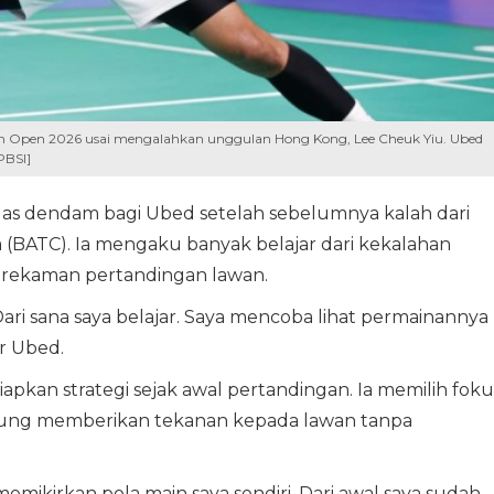
alian Open 2026 usai mengalahkan unggulan Hong Kong, Lee Cheuk Yiu. Ubed
PBSI]
las dendam bagi Ubed setelah sebelumnya kalah dari
 (BATC). Ia mengaku banyak belajar dari kekalahan
 rekaman pertandingan lawan.
ari sana saya belajar. Saya mencoba lihat permainannya
ar Ubed.
kan strategi sejak awal pertandingan. Ia memilih foku
gsung memberikan tekanan kepada lawan tanpa
 memikirkan pola main saya sendiri. Dari awal saya sudah