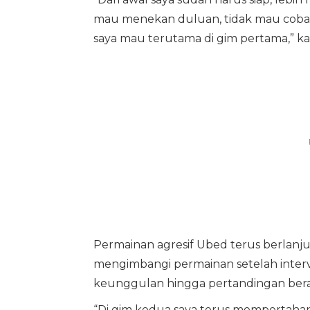
mau menekan duluan, tidak mau coba-c
saya mau terutama di gim pertama,” ka
Permainan agresif Ubed terus berlanj
mengimbangi permainan setelah interv
keunggulan hingga pertandingan bera
“Di gim kedua saya terus mempertahan