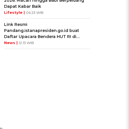
2026: Macan hingga Babi Berpeluang
Dapat Kabar Baik
Lifestyle |
06:23 WIB
Link Resmi
Pandang.istanapresiden.go.id buat
Daftar Upacara Bendera HUT RI di
Istana Negara
News |
12:13 WIB
n.