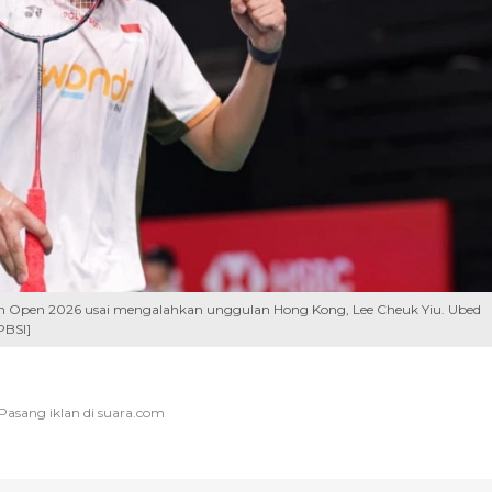
alian Open 2026 usai mengalahkan unggulan Hong Kong, Lee Cheuk Yiu. Ubed
PBSI]