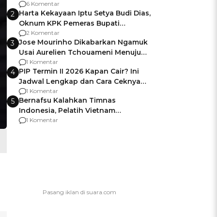
Gagalnya Negara Jamin Keamanan
6 Komentar
Harta Kekayaan Iptu Setya Budi Dias,
2
Oknum KPK Pemeras Bupati
Pemalang
2 Komentar
Jose Mourinho Dikabarkan Ngamuk
3
Usai Aurelien Tchouameni Menuju
Manchester United
1 Komentar
PIP Termin II 2026 Kapan Cair? Ini
4
Jadwal Lengkap dan Cara Ceknya
agar Dana Tidak Hangus!
1 Komentar
Bernafsu Kalahkan Timnas
5
Indonesia, Pelatih Vietnam
Berencana Pakai Jimat di Pakansari
1 Komentar