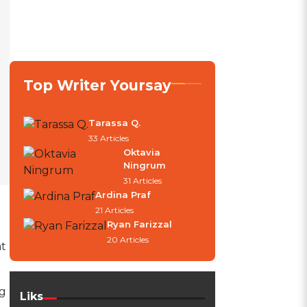
Top Writer Yoursay
Tarassa Q.
33 Articles
Oktavia
Ningrum
31 Articles
Ardina Praf
21 Articles
Ryan Farizzal
20 Articles
at
g
Liks