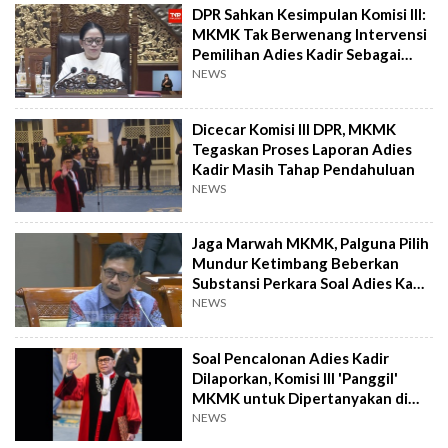
DPR Sahkan Kesimpulan Komisi III:
MKMK Tak Berwenang Intervensi
Pemilihan Adies Kadir Sebagai
Hakim
NEWS
Dicecar Komisi III DPR, MKMK
Tegaskan Proses Laporan Adies
Kadir Masih Tahap Pendahuluan
NEWS
Jaga Marwah MKMK, Palguna Pilih
Mundur Ketimbang Beberkan
Substansi Perkara Soal Adies Kadir
ke DPR
NEWS
Soal Pencalonan Adies Kadir
Dilaporkan, Komisi III 'Panggil'
MKMK untuk Dipertanyakan di
DPR
NEWS