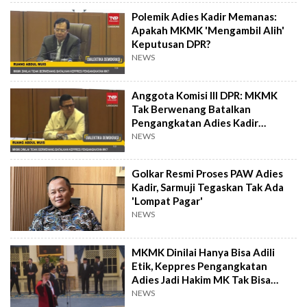
Polemik Adies Kadir Memanas:
Apakah MKMK 'Mengambil Alih'
Keputusan DPR?
NEWS
Anggota Komisi III DPR: MKMK
Tak Berwenang Batalkan
Pengangkatan Adies Kadir
Sebagai Hakim MK!
NEWS
Golkar Resmi Proses PAW Adies
Kadir, Sarmuji Tegaskan Tak Ada
'Lompat Pagar'
NEWS
MKMK Dinilai Hanya Bisa Adili
Etik, Keppres Pengangkatan
Adies Jadi Hakim MK Tak Bisa
Dibatalkan?
NEWS