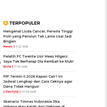
TERPOPULER
Mengenal Lisda Cancer, Perwira Tinggi
Polri yang Pensiun Tak Lama Usai Jadi
Brigjen
News |
11:22 WIB
Pelatih FC Twente Usir Mees Hilgers:
Saya Tak Berharap Dia Kembali ke Klub!
a
Bola |
17:39 WIB
PIP Termin II 2026 Kapan Cair? Ini
Jadwal Lengkap dan Cara Ceknya agar
Dana Tidak Hangus!
Lifestyle |
07:36 WIB
Skenario Timnas Indonesia Jika
Imbang atau Kalah dari Vietnam di