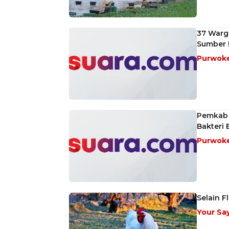
37 Warg
Sumber M
Purwok
Pemkab 
Bakteri 
Purwok
Selain F
Your Sa