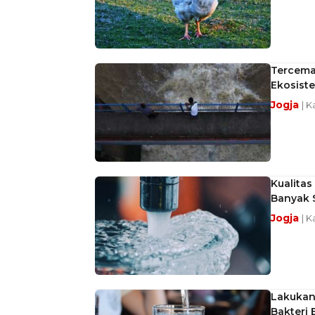
Tercema
Ekosiste
Jogja
| K
Kualitas
Banyak 
Jogja
| K
Lakukan
Bakteri 