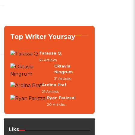
Top Writer Yoursay
Tarassa Q.
33 Articles
Oktavia
Ningrum
31 Articles
Ardina Praf
21 Articles
Ryan Farizzal
20 Articles
Liks