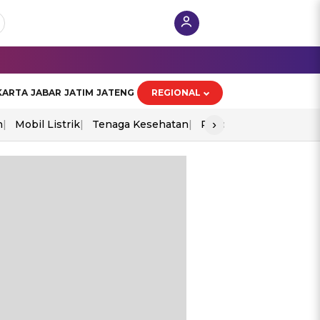
KARTA
JABAR
JATIM
JATENG
REGIONAL
›
n
Mobil Listrik
Tenaga Kesehatan
Piala Aff 2026
Ekono