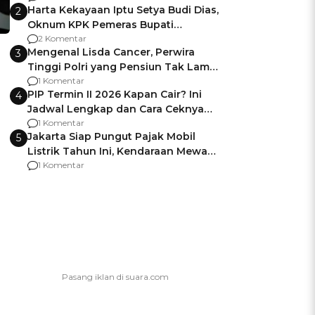
Harta Kekayaan Iptu Setya Budi Dias,
2
Oknum KPK Pemeras Bupati
Pemalang
2 Komentar
Mengenal Lisda Cancer, Perwira
3
Tinggi Polri yang Pensiun Tak Lama
Usai Jadi Brigjen
1 Komentar
PIP Termin II 2026 Kapan Cair? Ini
4
Jadwal Lengkap dan Cara Ceknya
agar Dana Tidak Hangus!
1 Komentar
Jakarta Siap Pungut Pajak Mobil
5
Listrik Tahun Ini, Kendaraan Mewah
Kena hingga 75% PKB
1 Komentar