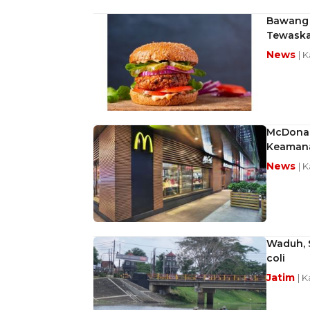
Bawang 
Tewaska
News
| 
McDonald
Keaman
News
| 
Waduh, 
coli
Jatim
| 