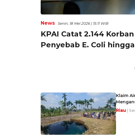
News
Senin, 18 Mei 2026 | 15:11 WIB
KPAI Catat 2.144 Korba
Penyebab E. Coli hingg
Klaim A
Mengand
Riau
| Se