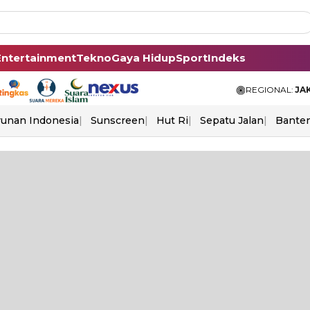
Entertainment
Tekno
Gaya Hidup
Sport
Indeks
REGIONAL:
JA
unan Indonesia
Sunscreen
Hut Ri
Sepatu Jalan
Bante