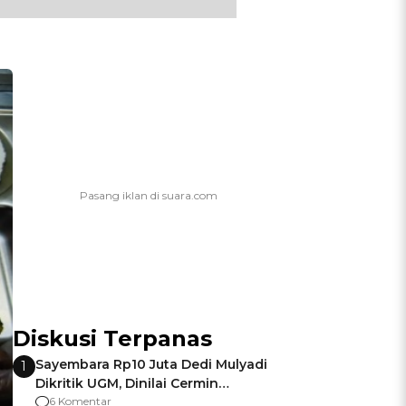
Diskusi Terpanas
Sayembara Rp10 Juta Dedi Mulyadi
1
Dikritik UGM, Dinilai Cermin
Gagalnya Negara Jamin Keamanan
6 Komentar