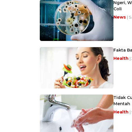
Ngeri, W
Coli
News
| 
Fakta Ba
Health
|
Tidak Cu
Mentah
Health
|