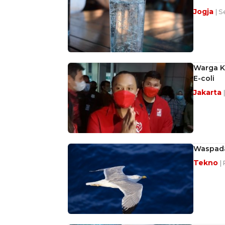
Jogja
| S
Warga Ko
E-coli
Jakarta
Waspada
Tekno
|