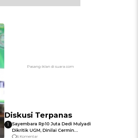
Diskusi Terpanas
Sayembara Rp10 Juta Dedi Mulyadi
1
Dikritik UGM, Dinilai Cermin
Gagalnya Negara Jamin Keamanan
6 Komentar