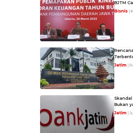
BJTM Cat
Bisnis
| 
Rencana 
Terbent
Jatim
| R
Skandal 
Bukan y
Jatim
| 