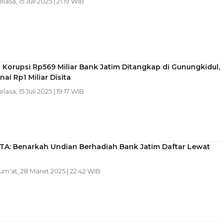
elasa, 15 Juli 2025 | 21:19 WIB
Korupsi Rp569 Miliar Bank Jatim Ditangkap di Gunungkidul,
ai Rp1 Miliar Disita
elasa, 15 Juli 2025 | 19:17 WIB
TA: Benarkah Undian Berhadiah Bank Jatim Daftar Lewat
Jum'at, 28 Maret 2025 | 22:42 WIB