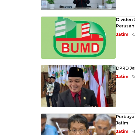
Dividen
Perusah
Jatim
| 
DPRD Jat
Jatim
| 
Purbaya
Jatim
Jatim
| 