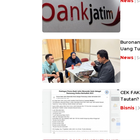
News
| S
Buronan 
Uang Tun
News
| S
CEK FAK
Tautan?
Bisnis
| 