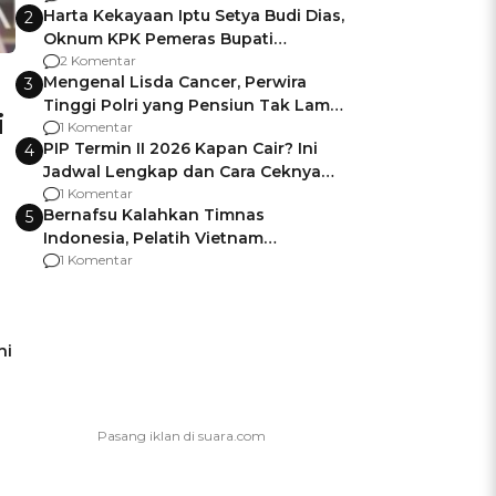
Harta Kekayaan Iptu Setya Budi Dias,
2
Oknum KPK Pemeras Bupati
Pemalang
2 Komentar
Mengenal Lisda Cancer, Perwira
3
Tinggi Polri yang Pensiun Tak Lama
i
Usai Jadi Brigjen
1 Komentar
PIP Termin II 2026 Kapan Cair? Ini
4
Jadwal Lengkap dan Cara Ceknya
agar Dana Tidak Hangus!
1 Komentar
Bernafsu Kalahkan Timnas
5
Indonesia, Pelatih Vietnam
Berencana Pakai Jimat di Pakansari
1 Komentar
ni