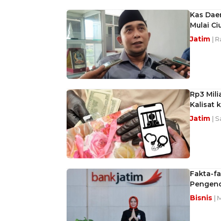
Kas Dae
Mulai Ci
Jatim
| 
Rp3 Mili
Kalisat 
Jatim
| 
Fakta-fa
Pengend
Bisnis
| 