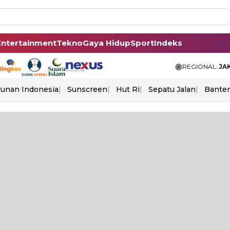
Entertainment
Tekno
Gaya Hidup
Sport
Indeks
REGIONAL:
JA
unan Indonesia
Sunscreen
Hut Ri
Sepatu Jalan
Bante