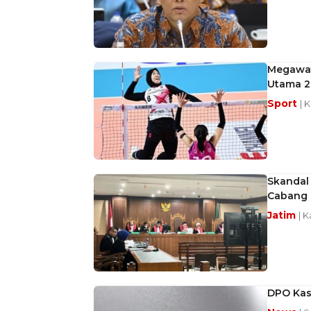
Megawati
Utama 2
Sport
| 
Skandal 
Cabang T
Jatim
| 
DPO Kasu