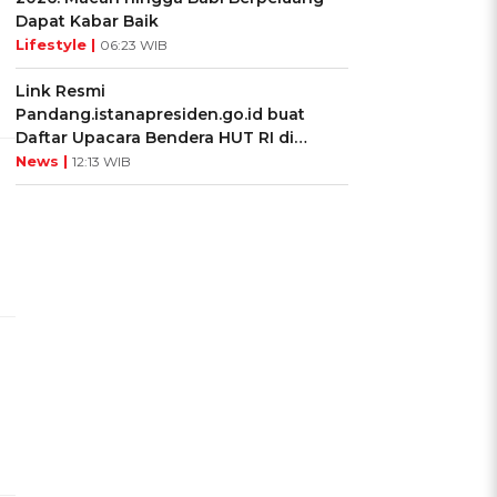
Dapat Kabar Baik
Lifestyle |
06:23 WIB
Link Resmi
Pandang.istanapresiden.go.id buat
Daftar Upacara Bendera HUT RI di
Istana Negara
News |
12:13 WIB