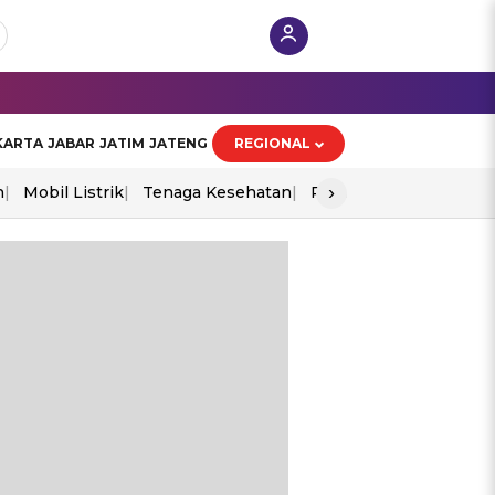
KARTA
JABAR
JATIM
JATENG
REGIONAL
›
n
Mobil Listrik
Tenaga Kesehatan
Perang As-Iran
Ekon