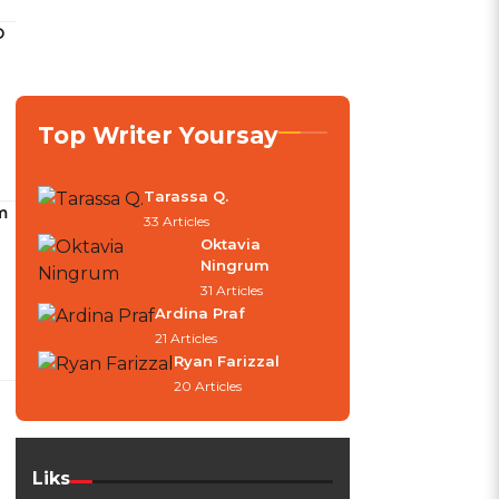
D
Top Writer Yoursay
Tarassa Q.
m
33 Articles
Oktavia
Ningrum
31 Articles
Ardina Praf
21 Articles
Ryan Farizzal
20 Articles
Liks