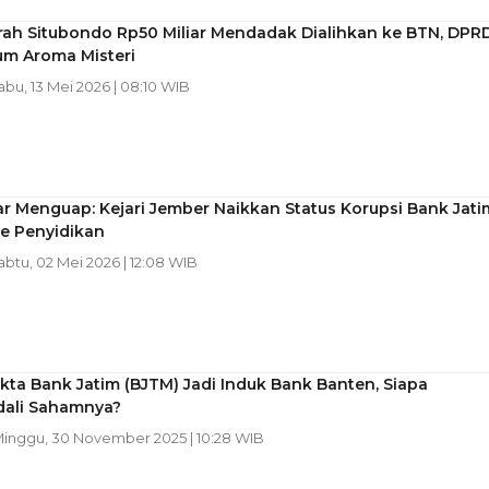
rah Situbondo Rp50 Miliar Mendadak Dialihkan ke BTN, DPR
um Aroma Misteri
Rabu, 13 Mei 2026 | 08:10 WIB
ar Menguap: Kejari Jember Naikkan Status Korupsi Bank Jati
ke Penyidikan
Sabtu, 02 Mei 2026 | 12:08 WIB
kta Bank Jatim (BJTM) Jadi Induk Bank Banten, Siapa
ali Sahamnya?
Minggu, 30 November 2025 | 10:28 WIB