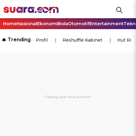
Home
Nasional
Ekonomi
Bola
Otomotif
Entertainment
Tekn
🔥 Trending
Profil
Reshuffle Kabinet
Hut Ri