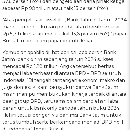
37,6 persen (YoY) dan pengelolaan dana pihak ketiga
sebesar Rp 90 triliun atau naik 15 persen (YoY).
”Atas pengelolaan asset itu, Bank Jatim di tahun 2024
mampu membukukan pendapatan bersih sebesar
Rp 5,7 triliun atau meningkat 13,6 persen (YoY),” papar
Busrul Iman dalam paparan publiknya.
Kemudian apabila dilihat dari sisi laba bersih Bank
Jatim (bank only) sepanjang tahun 2024 sukses
mencapai Rp 1,28 triliun. Angka tersebut berhasil
menjadi laba terbesar di antara BPD – BPD seluruh
Indonesia. ”Di tengah tantangan ekonomi makro dan
juga domestik, kami bersyukur bahwa Bank Jatim
masih mampu membukukan kinerja terbaik di antara
peer group BPD, terutama dalam perolehan laba
bersih untuk bank only periode tahun buku 2024.
Hal ini sesuai dengan visi dan misi Bank Jatim untuk
terus tumbuh serta berkembang menjadi BPD no. 1
di Indonesia,” tegas Busrul.