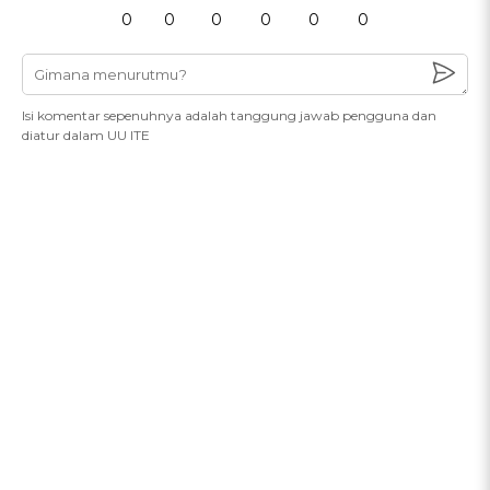
0
0
0
0
0
0
Isi komentar sepenuhnya adalah tanggung jawab pengguna dan
diatur dalam UU ITE