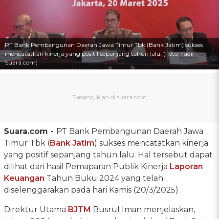
PT Bank Pembangunan Daerah Jawa Timur Tbk (Bank Jatim) sukses
mencatatkan kinerja yang positif sepanjang tahun lalu. (Foto-Fadil
Suara.com)
Suara.com -
PT Bank Pembangunan Daerah Jawa
Timur Tbk (
Bank Jatim
) sukses mencatatkan kinerja
yang positif sepanjang tahun lalu. Hal tersebut dapat
dilihat dari hasil Pemaparan Publik Kinerja
Laporan
Keuangan
Tahun Buku 2024 yang telah
diselenggarakan pada hari Kamis (20/3/2025).
Direktur Utama
BJTM
Busrul Iman menjelaskan,