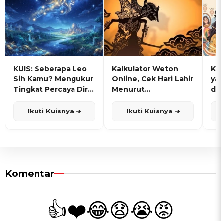
KUIS: Seberapa Leo
Kalkulator Weton
KU
Sih Kamu? Mengukur
Online, Cek Hari Lahir
ya
Tingkat Percaya Diri
Menurut
de
dan Karisma
Penanggalan Jawa
Ikuti Kuisnya ➔
Ikuti Kuisnya ➔
Komentar
👍
❤️
😂
😧
😭
😡