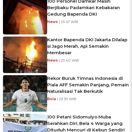
100 Personel Damkar Masih
Berjibaku Padamkan Kebakaran
Gedung Bapenda DKI
News
| 23:47 WIB
Kantor Bapenda DKI Jakarta Dilalap
si Jago Merah, Api Semakin
Membesar
News
| 23:40 WIB
Rekor Buruk Timnas Indonesia di
Piala AFF Semakin Panjang, Pemain
Naturalisasi Tak Berkutik
Bola
| 23:39 WIB
100 Petani Sidomulyo Muba
Serahkan Diri, Bela 4 Warga yang
Dituduh Mencuri di Kebun Sendiri