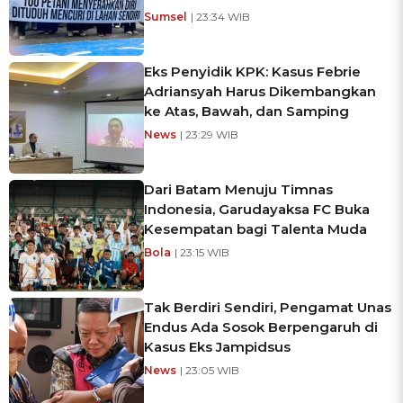
Sumsel
| 23:34 WIB
Eks Penyidik KPK: Kasus Febrie
Adriansyah Harus Dikembangkan
ke Atas, Bawah, dan Samping
News
| 23:29 WIB
Dari Batam Menuju Timnas
Indonesia, Garudayaksa FC Buka
Kesempatan bagi Talenta Muda
Bola
| 23:15 WIB
Tak Berdiri Sendiri, Pengamat Unas
Endus Ada Sosok Berpengaruh di
Kasus Eks Jampidsus
News
| 23:05 WIB