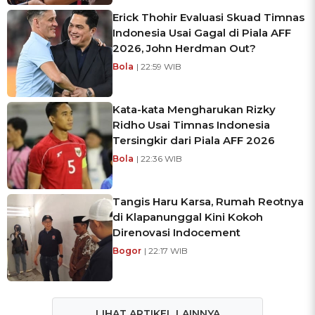
Erick Thohir Evaluasi Skuad Timnas
Indonesia Usai Gagal di Piala AFF
2026, John Herdman Out?
Bola
| 22:59 WIB
Kata-kata Mengharukan Rizky
Ridho Usai Timnas Indonesia
Tersingkir dari Piala AFF 2026
Bola
| 22:36 WIB
Tangis Haru Karsa, Rumah Reotnya
di Klapanunggal Kini Kokoh
Direnovasi Indocement
Bogor
| 22:17 WIB
LIHAT ARTIKEL LAINNYA