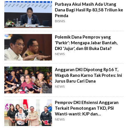
Purbaya Akui Masih Ada Utang
Dana Bagi Hasil Rp 83,58 Triliun ke
Pemda
BISNIS
Polemik Dana Pemprov yang
'Parkir': Mengapa Jabar Bantah,
DKI 'Jujur', dan BI Buka Data?
NEWS
Anggaran DKI Dipotong Rp16 T,
Wagub Rano Karno Tak Protes: Ini
Jurus Baru Cari Dana
NEWS
Pemprov DKI Efisiensi Anggaran
Terkait Pemotongan TKD, PSI
Wanti-wanti: KJP dan
Transportasi Jangan
NEWS