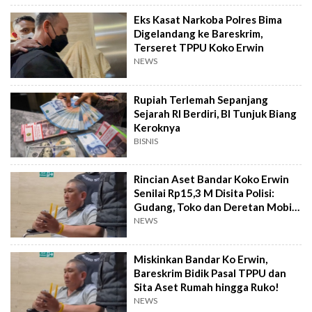
Eks Kasat Narkoba Polres Bima
Digelandang ke Bareskrim,
Terseret TPPU Koko Erwin
NEWS
Rupiah Terlemah Sepanjang
Sejarah RI Berdiri, BI Tunjuk Biang
Keroknya
BISNIS
Rincian Aset Bandar Koko Erwin
Senilai Rp15,3 M Disita Polisi:
Gudang, Toko dan Deretan Mobil
Hiace
NEWS
Miskinkan Bandar Ko Erwin,
Bareskrim Bidik Pasal TPPU dan
Sita Aset Rumah hingga Ruko!
NEWS