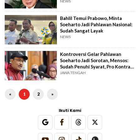
Mengapa?
NEWS
Bahlil Temui Prabowo, Minta
Soeharto Jadi Pahlawan Nasional:
Sudah Sangat Layak
NEWS
Kontroversi Gelar Pahlawan
Soeharto Jadi Sorotan, Mensos:
Sudah Penuhi Syarat, Pro Kontra
Wajar
JAWA TENGAH
«
1
2
»
Ikuti Kami