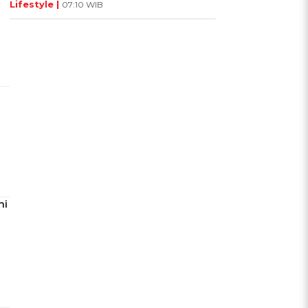
Lifestyle |
07:10 WIB
ni