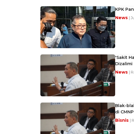
KPK Pang
News
| 
'Sakit H
Dizalimi
News
| 
Blak-bla
di CMNP
Bisnis
| 