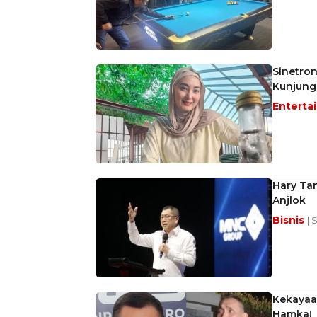
Sinetron
Kunjung
Enterta
Hary Tan
Anjlok
Bisnis
| 
Kekayaa
Hamka!