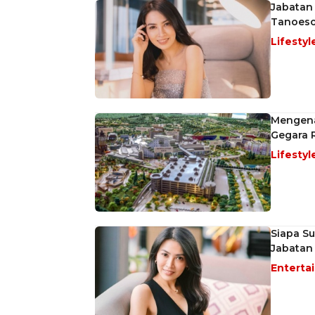
Jabatan 
Tanoeso
Lifestyl
Mengena
Gegara 
Lifestyl
Siapa Su
Jabatan
Enterta