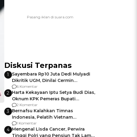
Diskusi Terpanas
Sayembara Rp10 Juta Dedi Mulyadi
1
Dikritik UGM, Dinilai Cermin
Gagalnya Negara Jamin Keamanan
6 Komentar
Harta Kekayaan Iptu Setya Budi Dias,
2
Oknum KPK Pemeras Bupati
Pemalang
2 Komentar
Bernafsu Kalahkan Timnas
3
Indonesia, Pelatih Vietnam
Berencana Pakai Jimat di Pakansari
1 Komentar
Mengenal Lisda Cancer, Perwira
4
Tinggi Polri yang Pensiun Tak Lama