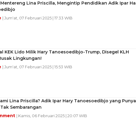
Mentereng Lina Priscilla, Mengintip Pendidikan Adik Ipar Ha
edibjo
e
| Jum'at, 07 Februari 2025 | 17:33 WIB
l KEK Lido Milik Hary Tanoesoedibjo-Trump, Disegel KLH
Rusak Lingkungan!
e
| Jum'at, 07 Februari 2025 | 15:53 WIB
ami Lina Priscilla? Adik Ipar Hary Tanoesoedibjo yang Punya
 Tak Sembarangan
inment
| Kamis, 06 Februari 2025 | 20:07 WIB