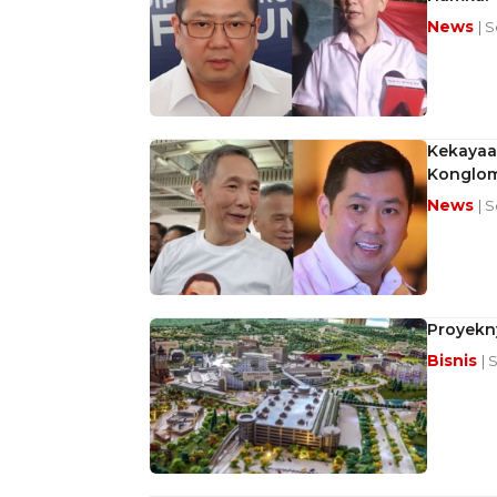
News
| 
Kekayaan
Konglom
News
| 
Proyekny
Bisnis
| 