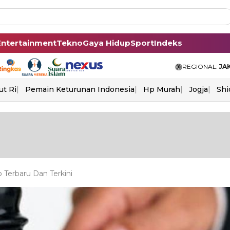
Entertainment
Tekno
Gaya Hidup
Sport
Indeks
REGIONAL:
JA
ut Ri
Pemain Keturunan Indonesia
Hp Murah
Jogja
Shi
 Terbaru Dan Terkini