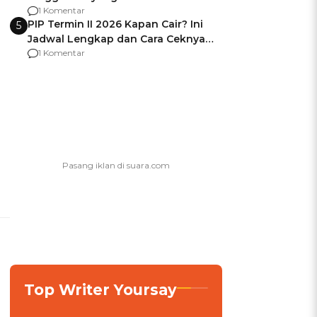
Usai Jadi Brigjen
1 Komentar
PIP Termin II 2026 Kapan Cair? Ini
5
Jadwal Lengkap dan Cara Ceknya
agar Dana Tidak Hangus!
1 Komentar
Top Writer Yoursay