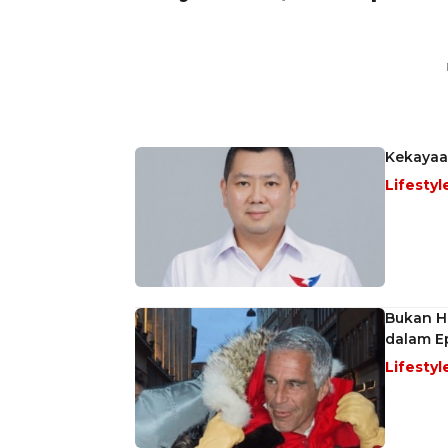
Kekayaa
Lifestyl
Bukan Ha
dalam Ep
Lifestyl