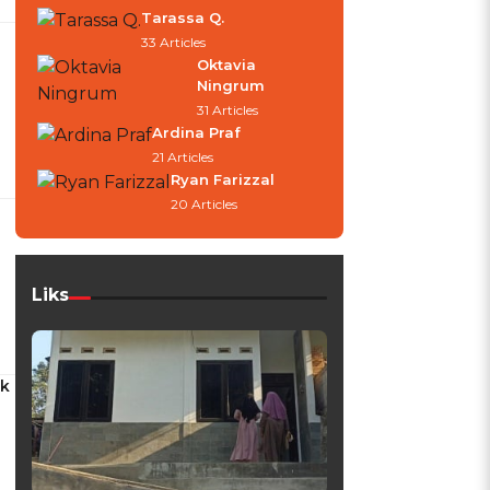
Tarassa Q.
33 Articles
Oktavia
Ningrum
31 Articles
Ardina Praf
21 Articles
Ryan Farizzal
20 Articles
Liks
ak