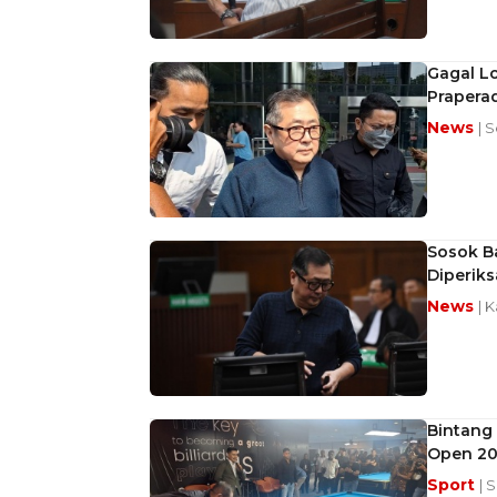
Gagal L
Praperad
News
| 
Sosok B
Diperiks
News
| 
Bintang 
Open 202
Sport
| 