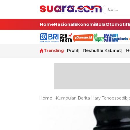
Home
Nasional
Ekonomi
Bola
Otomotif
Trending
Profil
Reshuffle Kabinet
H
Home
Kumpulan Berita Hary Tanoesoedibjo