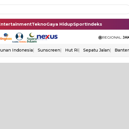
Entertainment
Tekno
Gaya Hidup
Sport
Indeks
REGIONAL:
JA
unan Indonesia
Sunscreen
Hut Ri
Sepatu Jalan
Bante