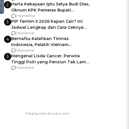
Harta Kekayaan Iptu Setya Budi Dias,
2
Oknum KPK Pemeras Bupati
Pemalang
2 Komentar
PIP Termin II 2026 Kapan Cair? Ini
3
Jadwal Lengkap dan Cara Ceknya
agar Dana Tidak Hangus!
1 Komentar
Bernafsu Kalahkan Timnas
4
Indonesia, Pelatih Vietnam
Berencana Pakai Jimat di Pakansari
1 Komentar
Mengenal Lisda Cancer, Perwira
5
Tinggi Polri yang Pensiun Tak Lama
Usai Jadi Brigjen
1 Komentar