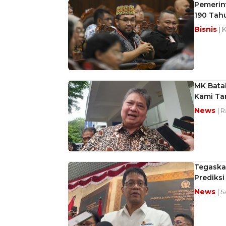
Pemerin
190 Tah
Bisnis
| 
MK Batal
Kami Tar
News
| 
Tegaska
Prediksi
News
| 