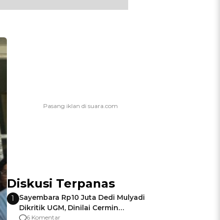
Diskusi Terpanas
Sayembara Rp10 Juta Dedi Mulyadi
1
Dikritik UGM, Dinilai Cermin
Gagalnya Negara Jamin Keamanan
6 Komentar