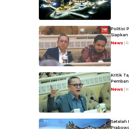
Politisi
Siapkan
News
| 
Kritik T
Pembang
News
| 
Setelah
Prabowo