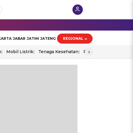
KARTA
JABAR
JATIM
JATENG
REGIONAL
›
n
Mobil Listrik
Tenaga Kesehatan
Perang As-Iran
Ekon