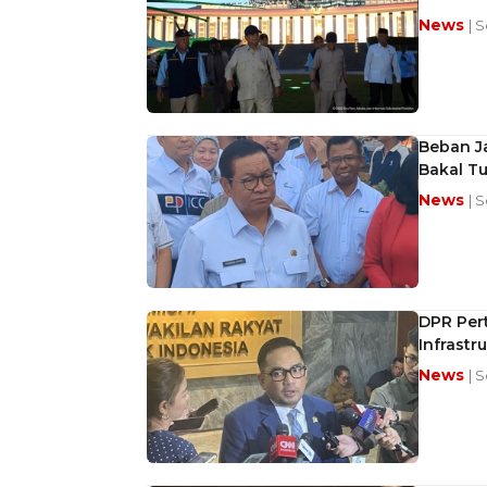
News
| 
Beban Ja
Bakal T
News
| 
DPR Per
Infrastr
News
| 