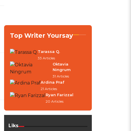
Top Writer Yoursay
Tarassa Q.
33 Articles
Oktavia
Ningrum
31 Articles
Ardina Praf
21 Articles
Ryan Farizzal
20 Articles
Liks