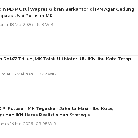
in PDIP Usul Wapres Gibran Berkantor di IKN Agar Gedung
gkrak Usai Putusan MK
Senin, 18 Mei 2026 | 16:18 WIB
 Rp147 Triliun, MK Tolak Uji Materi UU IKN: Ibu Kota Tetap
Jum'at, 15 Mei 2026 | 10:42 WIB
IP: Putusan MK Tegaskan Jakarta Masih Ibu Kota,
nan IKN Harus Realistis dan Strategis
Kamis, 14 Mei 2026 | 08:05 WIB