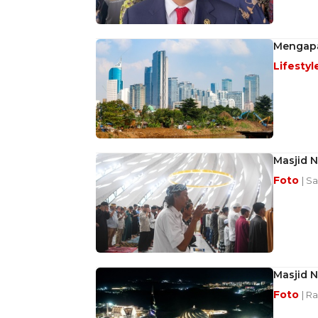
Mengapa
Lifestyl
Masjid N
Foto
| S
Masjid N
Foto
| R