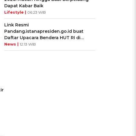
Dapat Kabar Baik
Lifestyle |
06:23 WIB
Link Resmi
Pandang.istanapresiden.go.id buat
Daftar Upacara Bendera HUT RI di
Istana Negara
News |
12:13 WIB
ir