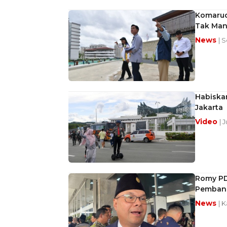
Komarud
Tak Man
News
| 
Habiskan
Jakarta
Video
| 
Romy PD
Pembangu
News
| 