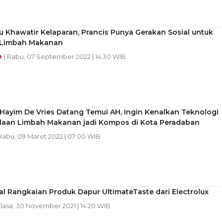
u Khawatir Kelaparan, Prancis Punya Gerakan Sosial untuk
 Limbah Makanan
e
| Rabu, 07 September 2022 | 14:30 WIB
Hayim De Vries Datang Temui AH, Ingin Kenalkan Teknologi
laan Limbah Makanan jadi Kompos di Kota Peradaban
 Rabu, 09 Maret 2022 | 07:00 WIB
 Rangkaian Produk Dapur UltimateTaste dari Electrolux
elasa, 30 November 2021 | 14:20 WIB