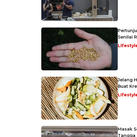
Pertunju
Senilai 
Lifestyl
Jelang 
Buat Kre
Lifestyl
Masak S
Tangga