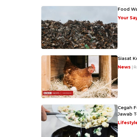
Food Was
Your Sa
Siasat K
News
| 
Cegah F
Jawab T
Lifestyl