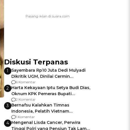
Diskusi Terpanas
Sayembara Rp10 Juta Dedi Mulyadi
1
Dikritik UGM, Dinilai Cermin
Gagalnya Negara Jamin Keamanan
6 Komentar
Harta Kekayaan Iptu Setya Budi Dias,
2
Oknum KPK Pemeras Bupati
Pemalang
2 Komentar
Bernafsu Kalahkan Timnas
3
Indonesia, Pelatih Vietnam
Berencana Pakai Jimat di Pakansari
1 Komentar
Mengenal Lisda Cancer, Perwira
4
Tinggi Polri yang Pensiun Tak Lama