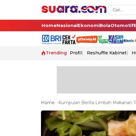
Home
Nasional
Ekonomi
Bola
Otomotif
Trending
Profil
Reshuffle Kabinet
H
Home
Kumpulan Berita Limbah Makanan Te