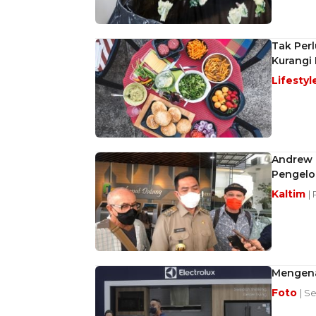
Tak Perl
Kurangi
Lifestyl
Andrew 
Pengelo
Kaltim
|
Mengenal
Foto
| S