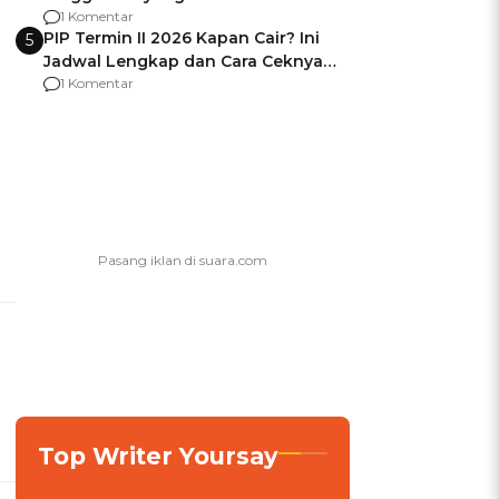
Usai Jadi Brigjen
1 Komentar
PIP Termin II 2026 Kapan Cair? Ini
5
Jadwal Lengkap dan Cara Ceknya
agar Dana Tidak Hangus!
1 Komentar
Top Writer Yoursay