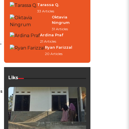
Tarassa Q.
33 Articles
Oktavia
Ningrum
31 Articles
Ardina Praf
21 Articles
'
Ryan Farizzal
20 Articles
Liks
is