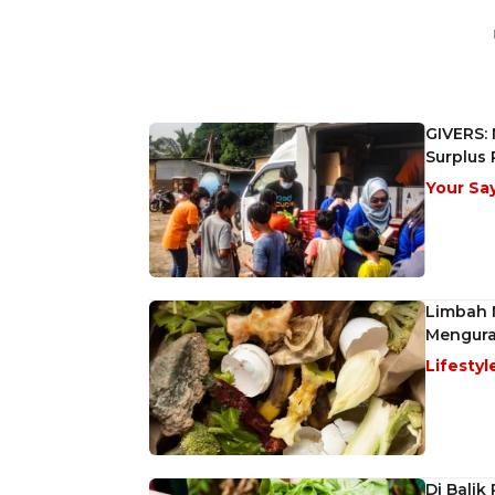
GIVERS:
Surplus
Your Sa
Limbah 
Mengura
Lifestyl
Di Balik