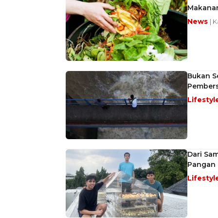
Makanan
News
| 
Bukan S
Pembers
Lifestyl
Dari Sam
Pangan
Lifestyl