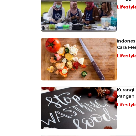
Lifestyl
Indones
Cara Me
Lifestyl
Kurangi 
Pangan
Lifestyl