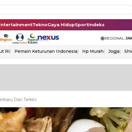
Entertainment
Tekno
Gaya Hidup
Sport
Indeks
REGIONAL:
JA
ut Ri
Pemain Keturunan Indonesia
Hp Murah
Jogja
Shi
rbaru Dan Terkini