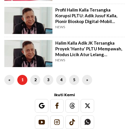
Profil Halim Kalla Tersangka
Korupsi PLTU: Adik Jusuf Kalla,
Pionir Bioskop Digital-Mobil
Listrik
NEWS
Halim Kalla Adik JK Tersangka
Proyek 'Hantu' PLTU Mempawah,
Modus Licik Atur Lelang
Terbongkar
NEWS
«
1
2
3
4
5
»
Ikuti Kami