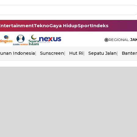
Entertainment
Tekno
Gaya Hidup
Sport
Indeks
REGIONAL:
JA
unan Indonesia
Sunscreen
Hut Ri
Sepatu Jalan
Bante