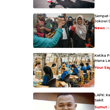
Sempat M
Jokowi D
News
| 
Ketika P
Mana Le
Your Sa
LAPK: Ke
Sakit
Sumut
|