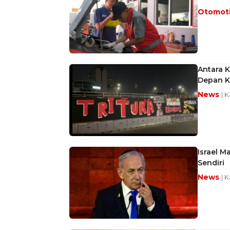
Otomot
Antara K
Depan K
News
| 
Israel M
Sendiri
News
| 