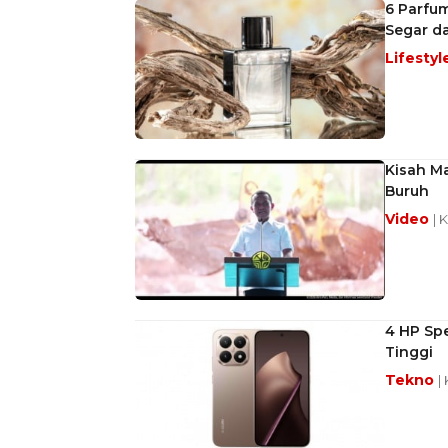
6 Parfum
Segar d
Lifestyl
Kisah Ma
Buruh
Video
| 
4 HP Spe
Tinggi
Tekno
|