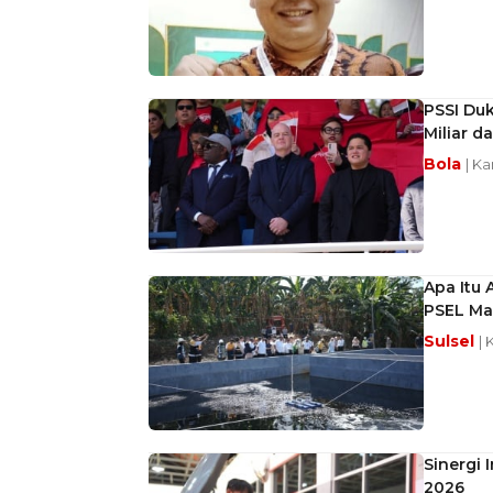
PSSI Duk
Miliar da
Bola
| Ka
Apa Itu 
PSEL Ma
Sulsel
| 
Sinergi 
2026