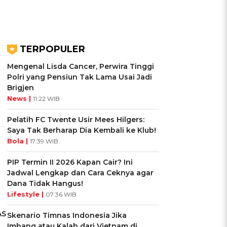
TERPOPULER
Mengenal Lisda Cancer, Perwira Tinggi
Polri yang Pensiun Tak Lama Usai Jadi
Brigjen
News |
11:22 WIB
Pelatih FC Twente Usir Mees Hilgers:
Saya Tak Berharap Dia Kembali ke Klub!
Bola |
17:39 WIB
PIP Termin II 2026 Kapan Cair? Ini
Jadwal Lengkap dan Cara Ceknya agar
Dana Tidak Hangus!
Lifestyle |
07:36 WIB
AS
Skenario Timnas Indonesia Jika
Imbang atau Kalah dari Vietnam di