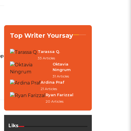
Top Writer Yoursay
Tarassa Q.
ap
33 Articles
Oktavia
Ningrum
31 Articles
Ardina Praf
21 Articles
Ryan Farizzal
20 Articles
Liks