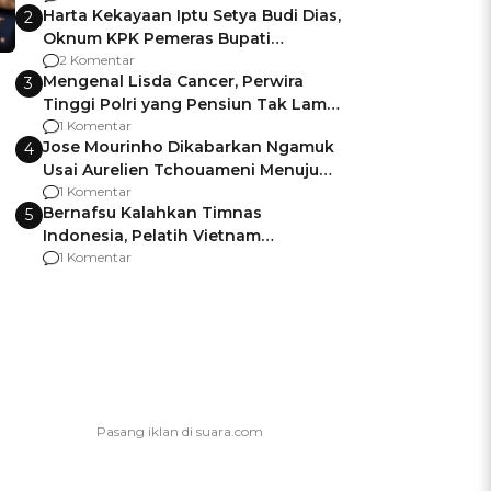
Harta Kekayaan Iptu Setya Budi Dias,
2
Oknum KPK Pemeras Bupati
Pemalang
2 Komentar
Mengenal Lisda Cancer, Perwira
3
Tinggi Polri yang Pensiun Tak Lama
Usai Jadi Brigjen
1 Komentar
Jose Mourinho Dikabarkan Ngamuk
4
Usai Aurelien Tchouameni Menuju
Manchester United
1 Komentar
Bernafsu Kalahkan Timnas
5
Indonesia, Pelatih Vietnam
Berencana Pakai Jimat di Pakansari
1 Komentar