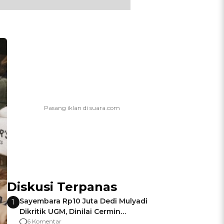
Diskusi Terpanas
Sayembara Rp10 Juta Dedi Mulyadi
1
Dikritik UGM, Dinilai Cermin
Gagalnya Negara Jamin Keamanan
6 Komentar