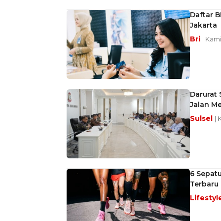
Daftar B
Jakarta
Bri
| Kami
Darurat
Jalan M
Sulsel
| 
6 Sepatu
Terbaru
Lifestyl