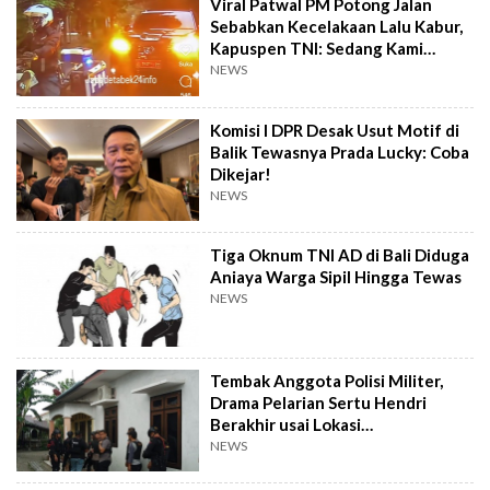
Viral Patwal PM Potong Jalan
Sebabkan Kecelakaan Lalu Kabur,
Kapuspen TNI: Sedang Kami
Telusuri
NEWS
Komisi I DPR Desak Usut Motif di
Balik Tewasnya Prada Lucky: Coba
Dikejar!
NEWS
Tiga Oknum TNI AD di Bali Diduga
Aniaya Warga Sipil Hingga Tewas
NEWS
Tembak Anggota Polisi Militer,
Drama Pelarian Sertu Hendri
Berakhir usai Lokasi
Persembunyian Dikepung
NEWS