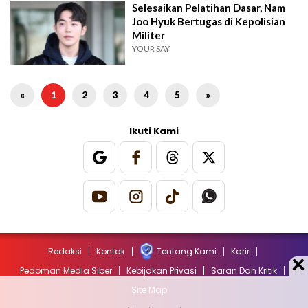
Selesaikan Pelatihan Dasar, Nam
Joo Hyuk Bertugas di Kepolisian
Militer
YOUR SAY
«
1
2
3
4
5
»
Ikuti Kami
Redaksi
Kontak
Tentang Kami
Karir
Pedoman Media Siber
Kebijakan Privasi
Saran Dan Kritik
Site Map