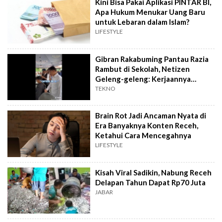
Kini Bisa Pakai Aplikasi PINTAR BI,
Apa Hukum Menukar Uang Baru
untuk Lebaran dalam Islam?
LIFESTYLE
Gibran Rakabuming Pantau Razia
Rambut di Sekolah, Netizen
Geleng-geleng: Kerjaannya
Receh..
TEKNO
Brain Rot Jadi Ancaman Nyata di
Era Banyaknya Konten Receh,
Ketahui Cara Mencegahnya
LIFESTYLE
Kisah Viral Sadikin, Nabung Receh
Delapan Tahun Dapat Rp70 Juta
JABAR