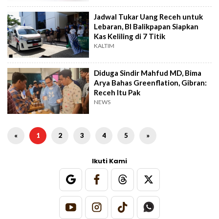
Jadwal Tukar Uang Receh untuk
Lebaran, BI Balikpapan Siapkan
Kas Keliling di 7 Titik
KALTIM
Diduga Sindir Mahfud MD, Bima
Arya Bahas Greenflation, Gibran:
Receh Itu Pak
NEWS
«
1
2
3
4
5
»
Ikuti Kami