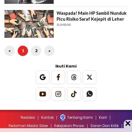
Waspada! Main HP Sambil Nunduk
Picu Risiko Saraf Kejepit di Leher
SUMBAR
«
1
2
»
Ikuti Kami
Redaksi
Kontak
Tentang Kami
Karir
Pedoman Media Siber
Kebijakan Privasi
Saran Dan Kritik