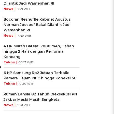
Dilantik Jadi Wamenhan RI
News |
17:21 WIB
Bocoran Reshuffle Kabinet Agustus:
Norman Joesoef Bakal Dilantik Jadi
Wamenhan RI
News |
17:49 WIB
4 HP Murah Baterai 7000 mAh, Tahan
hingga 2 Hari dengan Performa
Kencang
Tekno |
08:13 WIB
a
6 HP Samsung Rp2 Jutaan Terbaik:
Kamera Tajam, NFC hingga Koneksi 5G
Tekno |
10:30 WIB
Rumah Lansia 82 Tahun Dieksekusi PN
Jakbar Meski Masih Sengketa
News |
19:31 WIB