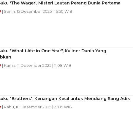
uku 'The Wager', Misteri Lautan Perang Dunia Pertama
y
| Senin, 15 Desember 2025 | 16:50 WIB
uku "What i Ate in One Year", Kuliner Dunia Yang
ubkan
y
| Kamis, 11 Desember 2025 | 11:08 WIB
Buku "Brothers", Kenangan Kecil untuk Mendiang Sang Adik
y
| Rabu, 10 Desember 2025 | 21:05 WIB