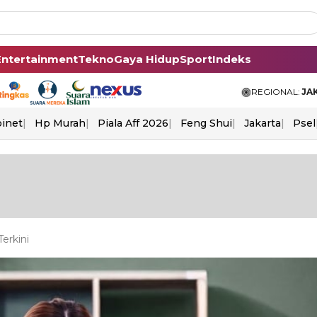
Entertainment
Tekno
Gaya Hidup
Sport
Indeks
REGIONAL:
JA
binet
Hp Murah
Piala Aff 2026
Feng Shui
Jakarta
Psel
erkini