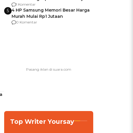
agar Dana Tidak Hangus!
1 Komentar
4 HP Samsung Memori Besar Harga
5
Murah Mulai Rp1 Jutaan
0 Komentar
ya
Top Writer Yoursay