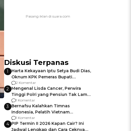
Diskusi Terpanas
Harta Kekayaan Iptu Setya Budi Dias,
1
Oknum KPK Pemeras Bupati
Pemalang
2 Komentar
Mengenal Lisda Cancer, Perwira
2
Tinggi Polri yang Pensiun Tak Lama
Usai Jadi Brigjen
1 Komentar
Bernafsu Kalahkan Timnas
3
Indonesia, Pelatih Vietnam
Berencana Pakai Jimat di Pakansari
1 Komentar
PIP Termin II 2026 Kapan Cair? Ini
4
Jadwal Lengkap dan Cara Ceknya