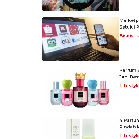
Marketpl
Setujui
Bisnis
| 
Parfum S
Jadi Best
Lifestyl
4 Parfum
Pindah 
Lifestyl