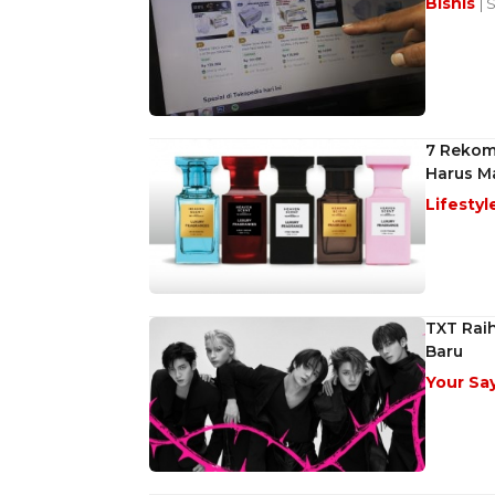
Bisnis
| 
7 Rekom
Harus M
Lifestyl
TXT Raih
Baru
Your Sa