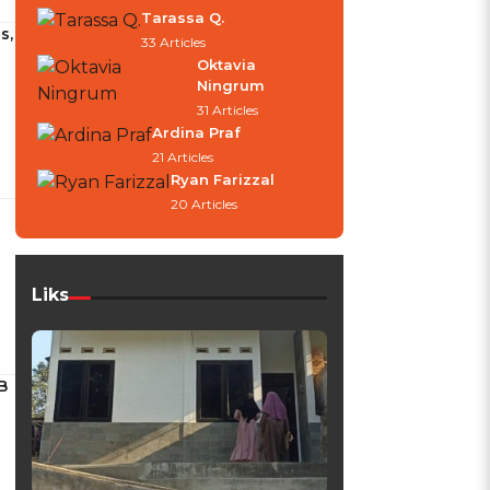
Tarassa Q.
s,
33 Articles
Oktavia
Ningrum
31 Articles
Ardina Praf
21 Articles
Ryan Farizzal
20 Articles
Liks
B