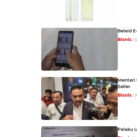
Beleid 
Bisnis
| 
Menteri
Seller
Bisnis
| 
Pelaku U