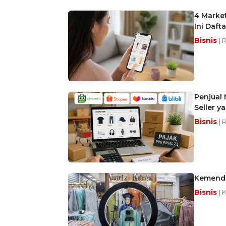
4 Market
Ini Daft
Bisnis
| 
Penjual 
Seller y
Bisnis
| 
Kemendag
Bisnis
| 