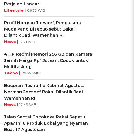
Berjalan Lancar
Lifestyle |
06:37 WIB
Profil Norman Joesoef, Pengusaha
Muda yang Disebut-sebut Bakal
Dilantik Jadi Wamenhan RI
News |
17:21 WIB
4 HP Redmi Memori 256 GB dan Kamera
Jernih Harga Rp1 Jutaan, Cocok untuk
Multitasking
Tekno |
09:29 WIB
Bocoran Reshuffle Kabinet Agustus:
Norman Joesoef Bakal Dilantik Jadi
Wamenhan RI
News |
17:49 WIB
Jalan Santai Cocoknya Pakai Sepatu
Apa? Ini 6 Produk Lokal yang Nyaman
Buat 17 Agustusan