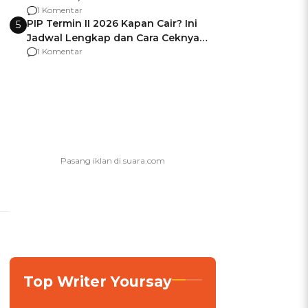
Berencana Pakai Jimat di Pakansari
1 Komentar
PIP Termin II 2026 Kapan Cair? Ini
5
Jadwal Lengkap dan Cara Ceknya
agar Dana Tidak Hangus!
1 Komentar
Top Writer Yoursay