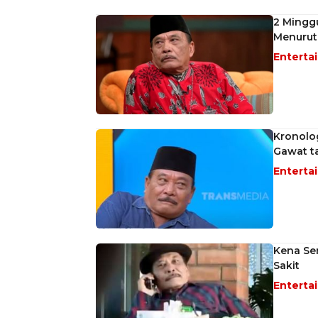
2 Minggu
Menurut
Enterta
Kronolog
Gawat ta
Enterta
Kena Se
Sakit
Enterta