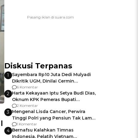
Diskusi Terpanas
Sayembara Rp10 Juta Dedi Mulyadi
1
Dikritik UGM, Dinilai Cermin
Gagalnya Negara Jamin Keamanan
6 Komentar
Harta Kekayaan Iptu Setya Budi Dias,
2
Oknum KPK Pemeras Bupati
Pemalang
2 Komentar
Mengenal Lisda Cancer, Perwira
3
Tinggi Polri yang Pensiun Tak Lama
l
Usai Jadi Brigjen
1 Komentar
Bernafsu Kalahkan Timnas
4
Indonesia, Pelatih Vietnam