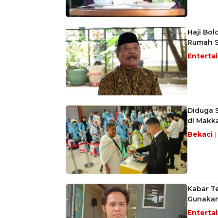
Haji Bol
Rumah S
Enterta
Diduga 
di Makk
Bekaci
|
Kabar Te
Gunakan
Enterta