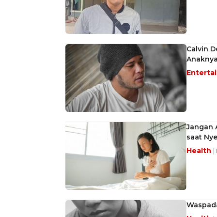
Calvin D
Anakny
Enterta
Jangan A
saat Nye
Health
|
Waspada 