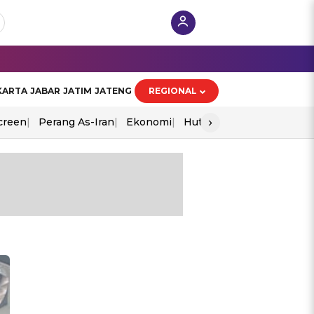
KARTA
JABAR
JATIM
JATENG
REGIONAL
›
creen
Perang As-Iran
Ekonomi
Hut Ri