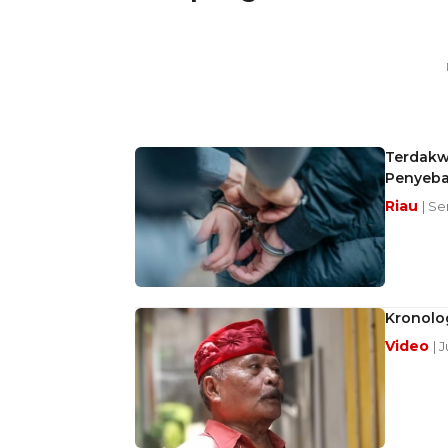
Terdakw
Penyeb
Riau
| Se
Kronolog
Video
| 