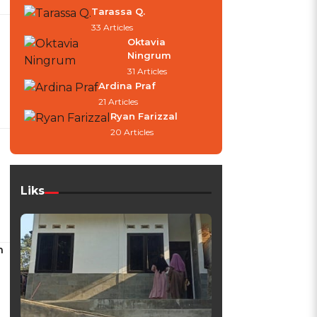
Tarassa Q.
33 Articles
Oktavia
Ningrum
31 Articles
Ardina Praf
21 Articles
Ryan Farizzal
20 Articles
Liks
h