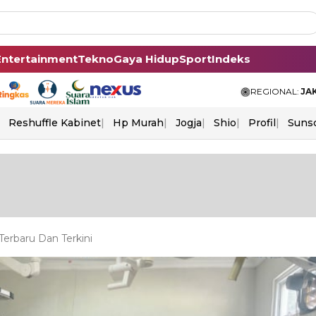
Entertainment
Tekno
Gaya Hidup
Sport
Indeks
REGIONAL:
JA
Reshuffle Kabinet
Hp Murah
Jogja
Shio
Profil
Suns
erbaru Dan Terkini