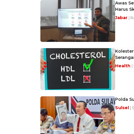
Awas Ser
Harus Sk
Jabar
| R
Kolester
Seranga
Health
|
Polda Su
Sulsel
| 