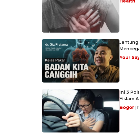
Health
|
Jantung 
Menceg
Your Sa
Ini 3 Po
Yislam Al
Bogor
| 