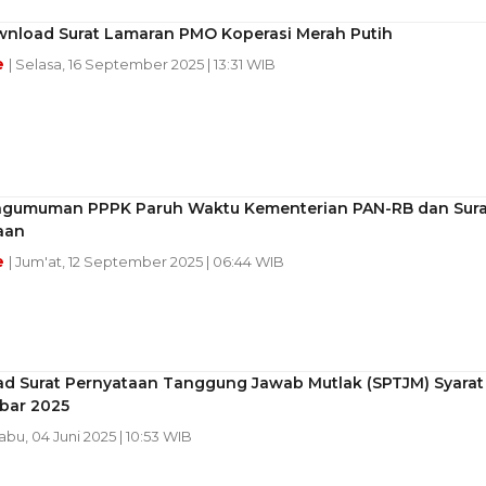
wnload Surat Lamaran PMO Koperasi Merah Putih
e
| Selasa, 16 September 2025 | 13:31 WIB
ngumuman PPPK Paruh Waktu Kementerian PAN-RB dan Sura
aan
e
| Jum'at, 12 September 2025 | 06:44 WIB
d Surat Pernyataan Tanggung Jawab Mutlak (SPTJM) Syarat
bar 2025
Rabu, 04 Juni 2025 | 10:53 WIB