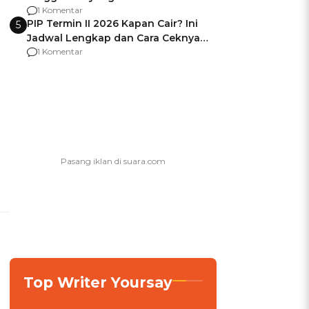
Usai Jadi Brigjen
1 Komentar
PIP Termin II 2026 Kapan Cair? Ini
5
Jadwal Lengkap dan Cara Ceknya
agar Dana Tidak Hangus!
1 Komentar
Top Writer Yoursay