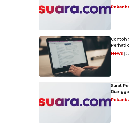
Pekanb
Contoh 
Perhatik
News
| 
Surat Pe
Diangga
Pekanb