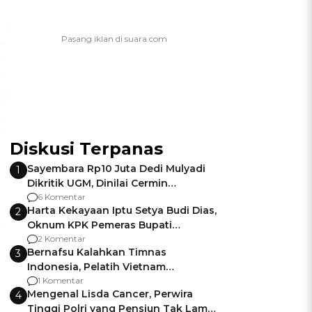
Diskusi Terpanas
Sayembara Rp10 Juta Dedi Mulyadi
1
Dikritik UGM, Dinilai Cermin
Gagalnya Negara Jamin Keamanan
6 Komentar
Harta Kekayaan Iptu Setya Budi Dias,
2
Oknum KPK Pemeras Bupati
Pemalang
2 Komentar
Bernafsu Kalahkan Timnas
3
Indonesia, Pelatih Vietnam
Berencana Pakai Jimat di Pakansari
1 Komentar
Mengenal Lisda Cancer, Perwira
4
Tinggi Polri yang Pensiun Tak Lama