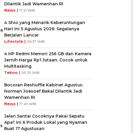
Dilantik Jadi Wamenhan RI
News |
17:21 WIB
4 Shio yang Menarik Keberuntungan
Hari Ini 5 Agustus 2026: Segalanya
ya
Berjalan Lancar
Lifestyle |
06:37 WIB
4 HP Redmi Memori 256 GB dan Kamera
Jernih Harga Rp1 Jutaan, Cocok untuk
Multitasking
Tekno |
09:29 WIB
Bocoran Reshuffle Kabinet Agustus:
Norman Joesoef Bakal Dilantik Jadi
Wamenhan RI
News |
17:49 WIB
Jalan Santai Cocoknya Pakai Sepatu
Apa? Ini 6 Produk Lokal yang Nyaman
es
Buat 17 Agustusan