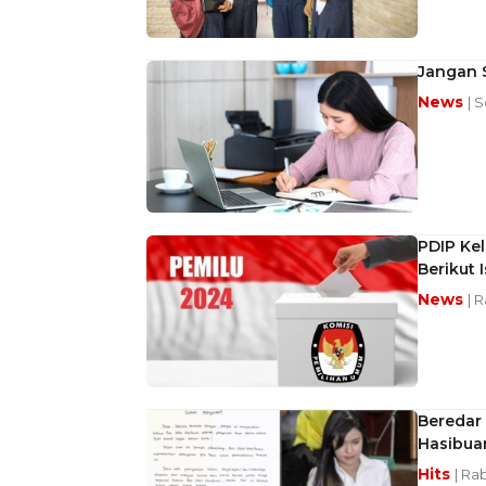
Jangan S
News
| 
PDIP Kel
Berikut 
News
| 
Beredar 
Hasibua
Hits
| Ra