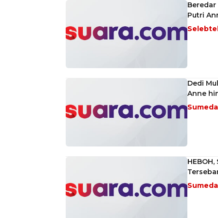
Beredar 
Putri An
Selebt
Dedi Mul
Anne hi
Sumed
HEBOH, S
Terseba
Sumed