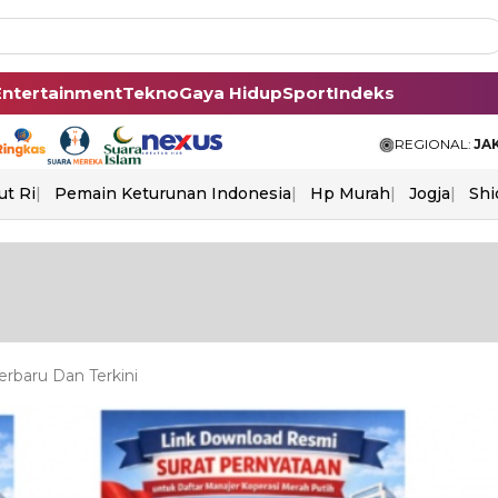
Entertainment
Tekno
Gaya Hidup
Sport
Indeks
REGIONAL:
JA
ut Ri
Pemain Keturunan Indonesia
Hp Murah
Jogja
Shi
rbaru Dan Terkini