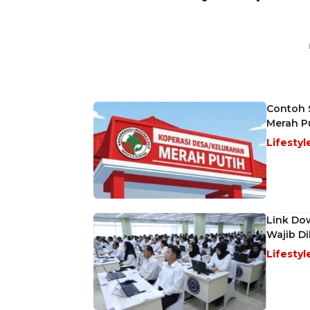
Contoh 
Merah P
Lifestyl
Link Do
Wajib Di
Lifestyl