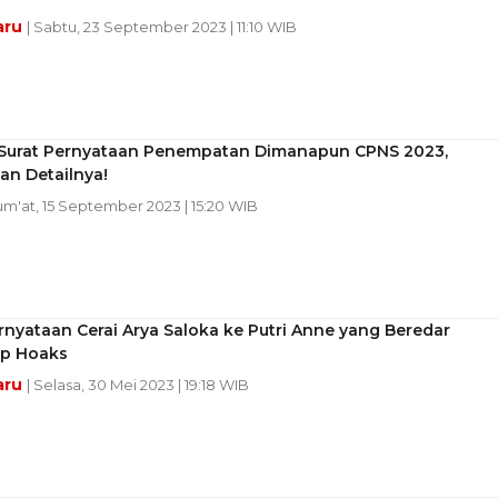
aru
| Sabtu, 23 September 2023 | 11:10 WIB
Surat Pernyataan Penempatan Dimanapun CPNS 2023,
an Detailnya!
Jum'at, 15 September 2023 | 15:20 WIB
rnyataan Cerai Arya Saloka ke Putri Anne yang Beredar
p Hoaks
aru
| Selasa, 30 Mei 2023 | 19:18 WIB