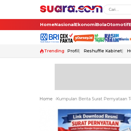
Home
Nasional
Ekonomi
Bola
Otomotif
Trending
Profil
Reshuffle Kabinet
H
Home
Kumpulan Berita Surat Pernyataan Te