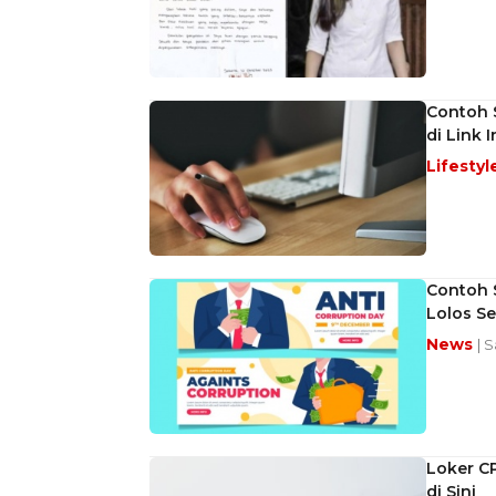
Contoh 
di Link I
Lifestyl
Contoh S
Lolos Se
News
| 
Loker CP
di Sini