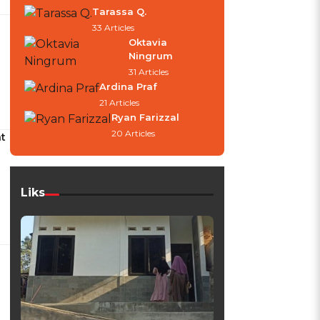
Tarassa Q.
33 Articles
Oktavia
Ningrum
31 Articles
Ardina Praf
21 Articles
Ryan Farizzal
20 Articles
t
Liks