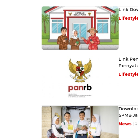
Link Do
Lifestyl
Link Pe
Pernyat
Lifestyl
Downloa
SPMB Ja
News
| 