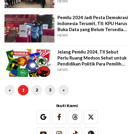
Bermasalah
NEWS
Pemilu 2024 Jadi Pesta Demokrasi
Indonesia Terumit, TII: KPU Harus
Buka Data yang Belum Tersedia
Secara Daring
NEWS
Jelang Pemilu 2024, TII Sebut
Perlu Ruang Medsos Sehat untuk
Pendidikan Politik Para Pemilih
Muda
NEWS
«
1
2
3
»
Ikuti Kami