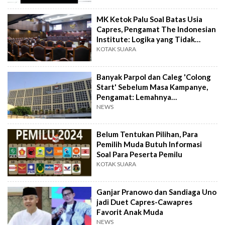
MK Ketok Palu Soal Batas Usia
Capres, Pengamat The Indonesian
Institute: Logika yang Tidak
Karuan
KOTAK SUARA
Banyak Parpol dan Caleg 'Colong
Start' Sebelum Masa Kampanye,
Pengamat: Lemahnya
Implementasi PKPU Nomor 33
NEWS
Tahun 2018
Belum Tentukan Pilihan, Para
Pemilih Muda Butuh Informasi
Soal Para Peserta Pemilu
KOTAK SUARA
Ganjar Pranowo dan Sandiaga Uno
jadi Duet Capres-Cawapres
Favorit Anak Muda
NEWS