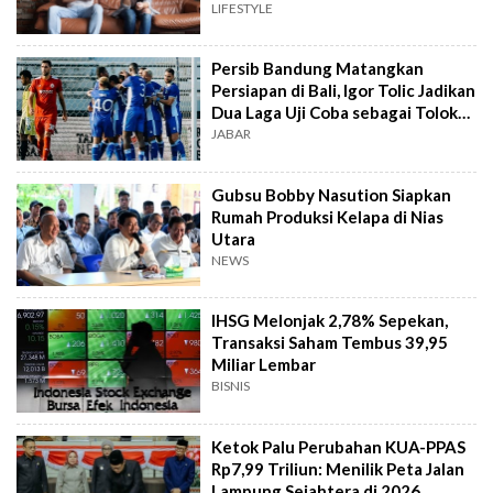
LIFESTYLE
Persib Bandung Matangkan
Persiapan di Bali, Igor Tolic Jadikan
Dua Laga Uji Coba sebagai Tolok
Ukur
JABAR
Gubsu Bobby Nasution Siapkan
Rumah Produksi Kelapa di Nias
Utara
NEWS
IHSG Melonjak 2,78% Sepekan,
Transaksi Saham Tembus 39,95
Miliar Lembar
BISNIS
Ketok Palu Perubahan KUA-PPAS
Rp7,99 Triliun: Menilik Peta Jalan
Lampung Sejahtera di 2026