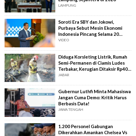
LAMPUNG
Soroti Era SBY dan Jokowi,
Purbaya Sebut Mesin Ekonomi
Indonesia Pincang Selama 20
Tahun
VIDEO
Diduga Korsleting Listrik, Rumah
Semi-Permanen di Ciamis Ludes
Terbakar, Kerugian Ditaksir Rp40
Juta
JABAR
Gubernur Luthfi Minta Mahasiswa
Jangan Cuma Demo: Kritik Harus
Berbasis Data!
JAWA TENGAH
1.200 Personel Gabungan
Dikerahkan Amankan Chelsea Vs