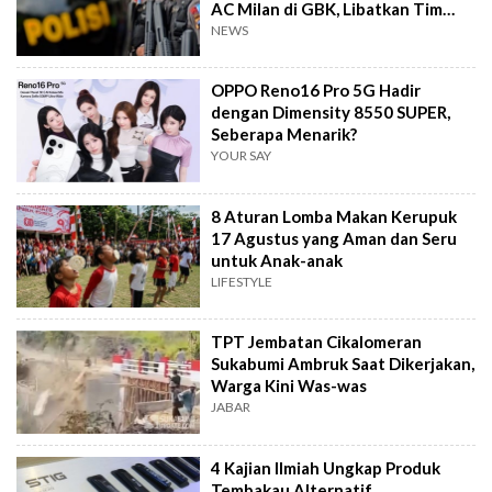
AC Milan di GBK, Libatkan Tim
Jibom hingga K-9
NEWS
OPPO Reno16 Pro 5G Hadir
dengan Dimensity 8550 SUPER,
Seberapa Menarik?
YOUR SAY
8 Aturan Lomba Makan Kerupuk
17 Agustus yang Aman dan Seru
untuk Anak-anak
LIFESTYLE
TPT Jembatan Cikalomeran
Sukabumi Ambruk Saat Dikerjakan,
Warga Kini Was-was
JABAR
4 Kajian Ilmiah Ungkap Produk
Tembakau Alternatif