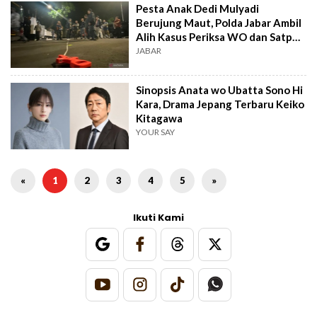
Pesta Anak Dedi Mulyadi
Berujung Maut, Polda Jabar Ambil
Alih Kasus Periksa WO dan Satpol
PP
JABAR
Sinopsis Anata wo Ubatta Sono Hi
Kara, Drama Jepang Terbaru Keiko
Kitagawa
YOUR SAY
«
1
2
3
4
5
»
Ikuti Kami