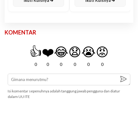
Ikuti Kuisnya ➔
Ikuti Kuisnya ➔
KOMENTAR
👍
❤️
😂
😧
😭
😡
0
0
0
0
0
0
Isi komentar sepenuhnya adalah tanggung jawab pengguna dan diatur
dalam UU ITE