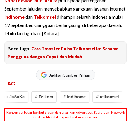
Kabel bawah laut Jasuka
putus pada pertengahan
September lalu dan menyebabkan gangguan layanan internet
Indihome
dan
Telkomsel
di hampir seluruh Indonesia mulai
19 September. Gangguan berlangsung, di beberapa daerah,
lebih dari tiga hari. [Antara]
Baca Juga:
Cara Transfer Pulsa Telkomsel ke Sesama
Pengguna dengan Cepat dan Mudah
Jadikan Sumber Pilihan
TAG
ut JaSuKa
# Telkom
# indihome
# telkomsel
# J