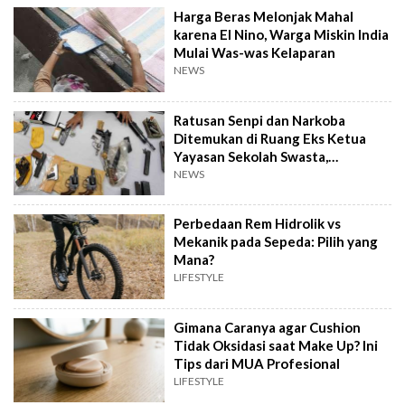
Harga Beras Melonjak Mahal
karena El Nino, Warga Miskin India
Mulai Was-was Kelaparan
NEWS
Ratusan Senpi dan Narkoba
Ditemukan di Ruang Eks Ketua
Yayasan Sekolah Swasta,
Pengelola Buka Suara
NEWS
Perbedaan Rem Hidrolik vs
Mekanik pada Sepeda: Pilih yang
Mana?
LIFESTYLE
Gimana Caranya agar Cushion
Tidak Oksidasi saat Make Up? Ini
Tips dari MUA Profesional
LIFESTYLE