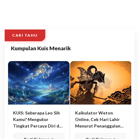
CARI TAHU
Kumpulan Kuis Menarik
KUIS: Seberapa Leo Sih
Kalkulator Weton
Kamu? Mengukur
Online, Cek Hari Lahir
Tingkat Percaya Diri dan
Menurut Penanggalan
Karisma
Jawa