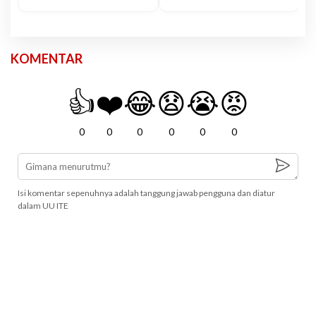
KOMENTAR
👍
❤️
😂
😧
😭
😡
0
0
0
0
0
0
Isi komentar sepenuhnya adalah tanggung jawab pengguna dan diatur
dalam UU ITE