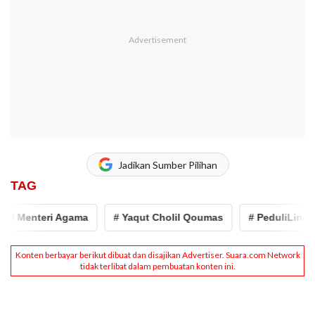
Jadikan Sumber Pilihan
TAG
# Menteri Agama
# Yaqut Cholil Qoumas
# PeduliLindung