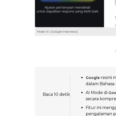
Mode AI. [Google Indonesia]
resmi m
Google
dalam Bahasa 
AI Mode di
Goo
Baca 10 detik
secara kompreh
Fitur ini men
pengalaman pe