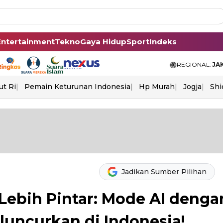
Entertainment
Tekno
Gaya Hidup
Sport
Indeks
REGIONAL:
JA
ut Ri
Pemain Keturunan Indonesia
Hp Murah
Jogja
Shi
Jadikan Sumber Pilihan
Lebih Pintar: Mode AI denga
luncurkan di Indonesia!