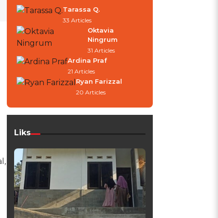
Tarassa Q.
33 Articles
Oktavia
Ningrum
31 Articles
Ardina Praf
21 Articles
Ryan Farizzal
20 Articles
Liks
l,