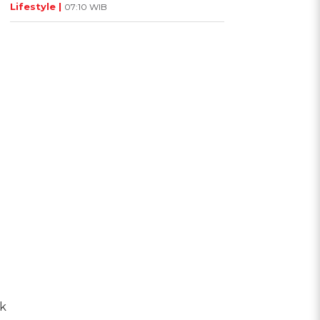
Lifestyle |
07:10 WIB
k