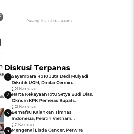
Diskusi Terpanas
Sayembara Rp10 Juta Dedi Mulyadi
1
Dikritik UGM, Dinilai Cermin
Gagalnya Negara Jamin Keamanan
6 Komentar
Harta Kekayaan Iptu Setya Budi Dias,
2
Oknum KPK Pemeras Bupati
Pemalang
2 Komentar
Bernafsu Kalahkan Timnas
3
Indonesia, Pelatih Vietnam
Berencana Pakai Jimat di Pakansari
1 Komentar
Mengenal Lisda Cancer, Perwira
4