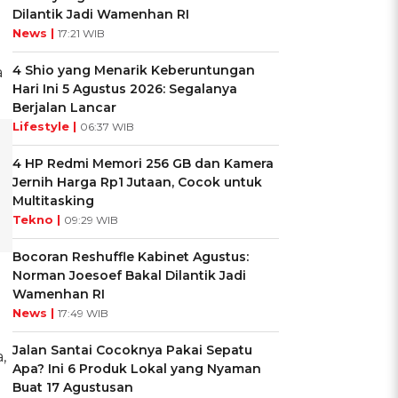
Dilantik Jadi Wamenhan RI
News |
17:21 WIB
4 Shio yang Menarik Keberuntungan
a
Hari Ini 5 Agustus 2026: Segalanya
Berjalan Lancar
Lifestyle |
06:37 WIB
4 HP Redmi Memori 256 GB dan Kamera
Jernih Harga Rp1 Jutaan, Cocok untuk
Multitasking
Tekno |
09:29 WIB
Bocoran Reshuffle Kabinet Agustus:
Norman Joesoef Bakal Dilantik Jadi
Wamenhan RI
News |
17:49 WIB
Jalan Santai Cocoknya Pakai Sepatu
,
Apa? Ini 6 Produk Lokal yang Nyaman
Buat 17 Agustusan