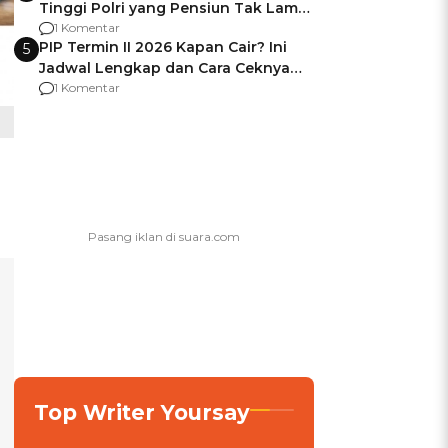
Tinggi Polri yang Pensiun Tak Lama
Usai Jadi Brigjen
1 Komentar
PIP Termin II 2026 Kapan Cair? Ini
5
Jadwal Lengkap dan Cara Ceknya
agar Dana Tidak Hangus!
1 Komentar
Top Writer Yoursay