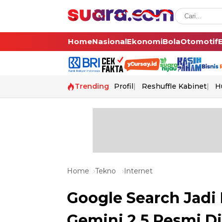
Home
Nasional
Ekonomi
Bola
Otomotif
Trending
Profil
Reshuffle Kabinet
H
Home
Tekno
Internet
Google Search Jadi 
Gemini 2.5 Resmi Di