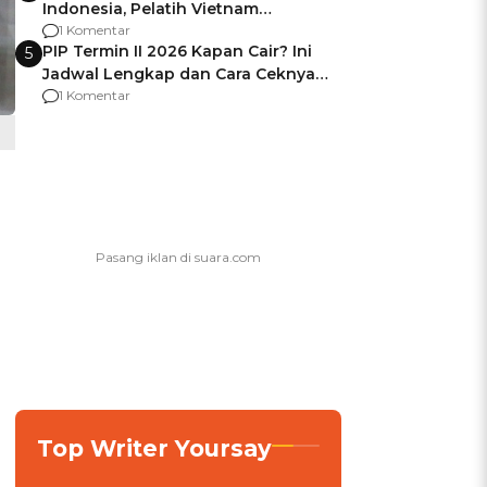
Indonesia, Pelatih Vietnam
Berencana Pakai Jimat di Pakansari
1 Komentar
PIP Termin II 2026 Kapan Cair? Ini
5
Jadwal Lengkap dan Cara Ceknya
agar Dana Tidak Hangus!
1 Komentar
Top Writer Yoursay