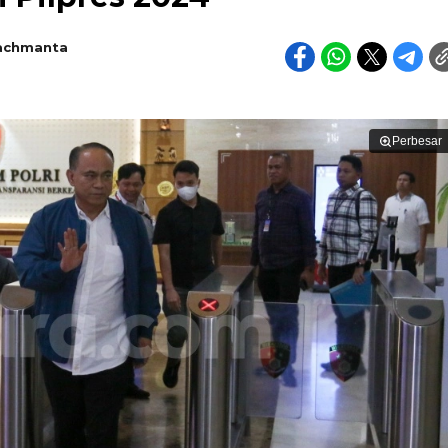
achmanta
Perbesar