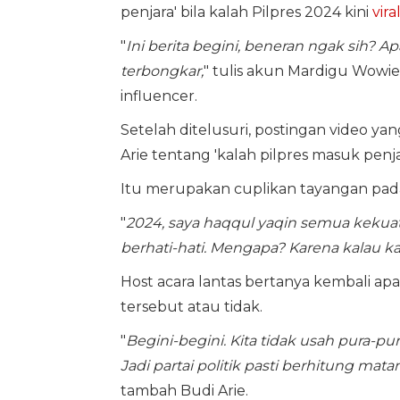
penjara' bila kalah Pilpres 2024 kini
vira
"
Ini berita begini, beneran ngak sih? A
terbongkar,
" tulis akun Mardigu Wowi
influencer.
Setelah ditelusuri, postingan video
Arie tentang 'kalah pilpres masuk penjar
Itu merupakan cuplikan tayangan pada 
"
2024, saya haqqul yaqin semua kekuat
berhati-hati. Mengapa? Karena kalau k
Host acara lantas bertanya kembali a
tersebut atau tidak.
"
Begini-begini. Kita tidak usah pura-pu
Jadi partai politik pasti berhitung mat
tambah Budi Arie.