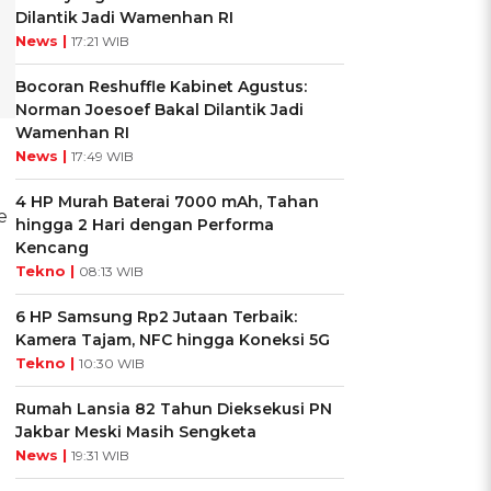
Dilantik Jadi Wamenhan RI
News |
17:21 WIB
Bocoran Reshuffle Kabinet Agustus:
Norman Joesoef Bakal Dilantik Jadi
Wamenhan RI
News |
17:49 WIB
4 HP Murah Baterai 7000 mAh, Tahan
e
hingga 2 Hari dengan Performa
Kencang
Tekno |
08:13 WIB
6 HP Samsung Rp2 Jutaan Terbaik:
Kamera Tajam, NFC hingga Koneksi 5G
Tekno |
10:30 WIB
Rumah Lansia 82 Tahun Dieksekusi PN
Jakbar Meski Masih Sengketa
News |
19:31 WIB