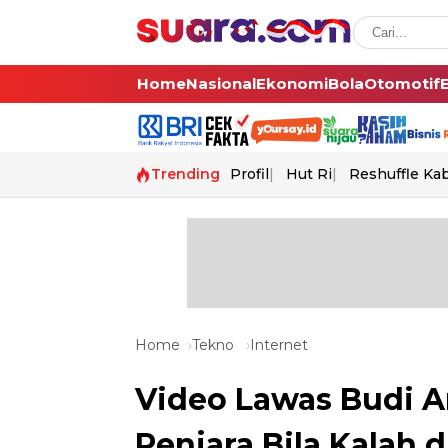
Home
Nasional
Ekonomi
Bola
Otomotif
Trending
Profil
Hut Ri
Reshuffle Ka
Home
Tekno
Internet
Video Lawas Budi Ar
Penjara Bila Kalah d