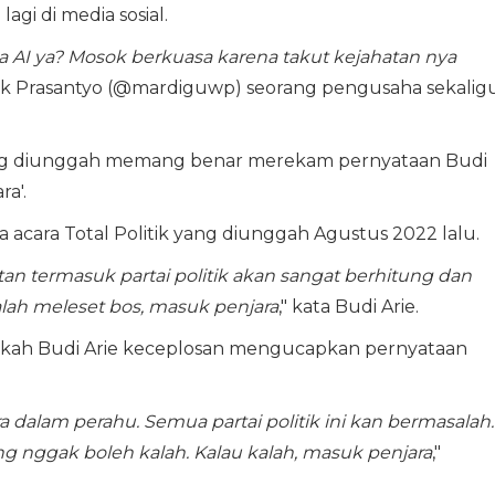
l
lagi di media sosial.
pa AI ya? Mosok berkuasa karena takut kejahatan nya
ek Prasantyo (@mardiguwp) seorang pengusaha sekalig
 yang diunggah memang benar merekam pernyataan Budi
a'.
acara Total Politik yang diunggah Agustus 2022 lalu.
an termasuk partai politik akan sangat berhitung dan
alah meleset bos, masuk penjara
," kata Budi Arie.
pakah Budi Arie keceplosan mengucapkan pernyataan
ra dalam perahu. Semua partai politik ini kan bermasalah.
ang nggak boleh kalah. Kalau kalah, masuk penjara
,"