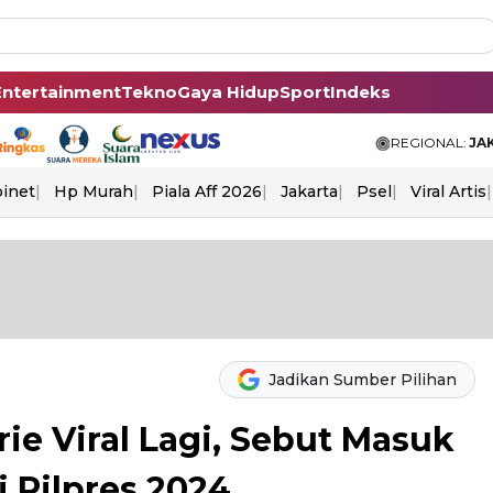
Entertainment
Tekno
Gaya Hidup
Sport
Indeks
REGIONAL:
JA
binet
Hp Murah
Piala Aff 2026
Jakarta
Psel
Viral Artis
Jadikan Sumber Pilihan
ie Viral Lagi, Sebut Masuk
i Pilpres 2024