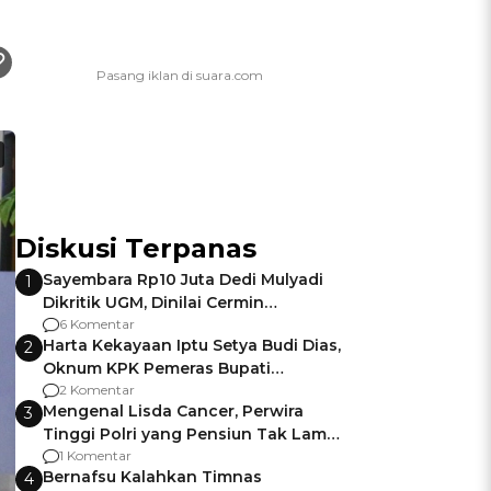
Diskusi Terpanas
Sayembara Rp10 Juta Dedi Mulyadi
1
Dikritik UGM, Dinilai Cermin
Gagalnya Negara Jamin Keamanan
6 Komentar
Harta Kekayaan Iptu Setya Budi Dias,
2
Oknum KPK Pemeras Bupati
Pemalang
2 Komentar
Mengenal Lisda Cancer, Perwira
3
Tinggi Polri yang Pensiun Tak Lama
Usai Jadi Brigjen
1 Komentar
Bernafsu Kalahkan Timnas
4