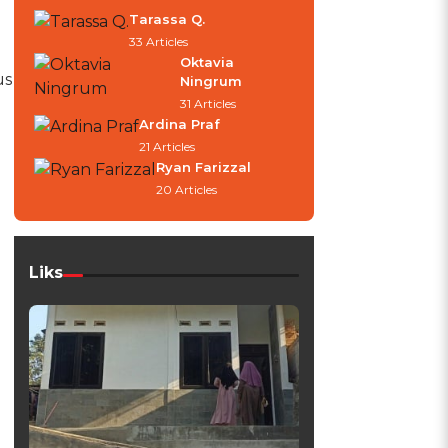
Tarassa Q.
33 Articles
Oktavia
us
Ningrum
31 Articles
Ardina Praf
21 Articles
Ryan Farizzal
20 Articles
Liks