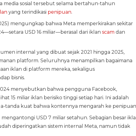
 media sosial tersebut selama bertahun-tahun
klan
yang terindikasi
penipuan
.
2025) mengungkap bahwa Meta memperkirakan sekitar
setara USD 16 miliar—berasal dari iklan
scam
dan
umen internal yang dibuat sejak 2021 hingga 2025,
a keamanan platform. Seluruhnya menampilkan bagaimana
an iklan di platform mereka, sekaligus
p bisnis.
2024 menyebutkan bahwa pengguna Facebook,
 15 miliar iklan berisiko tinggi setiap hari. Ini adalah
da-tanda kuat bahwa kontennya mengarah ke penipuan
an mengantongi USD 7 miliar setahun. Sebagian besar ikl
udah diperingatkan sistem internal Meta, namun tidak