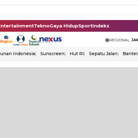
Entertainment
Tekno
Gaya Hidup
Sport
Indeks
REGIONAL:
JA
unan Indonesia
Sunscreen
Hut Ri
Sepatu Jalan
Bante