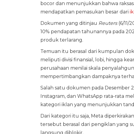
bocor dan menunjukkan bahwa raksasa
mendapatkan pemasukan besar dari
i
Dokumen yang ditinjau
Reuters
(6/11/
10% pendapatan tahunannya pada 2024—
produk terlarang.
Temuan itu berasal dari kumpulan dok
meliputi divisi finansial, lobi, hingg
perusahaan menilai skala penyalahguna
mempertimbangkan dampaknya terhada
Salah satu dokumen pada Desember 
Instagram, dan WhatsApp rata-rata melihat
kategori iklan yang menunjukkan tan
Dari kategori itu saja, Meta diperkirak
tersebut berasal dari pengiklan yang s
langsung diblokir.