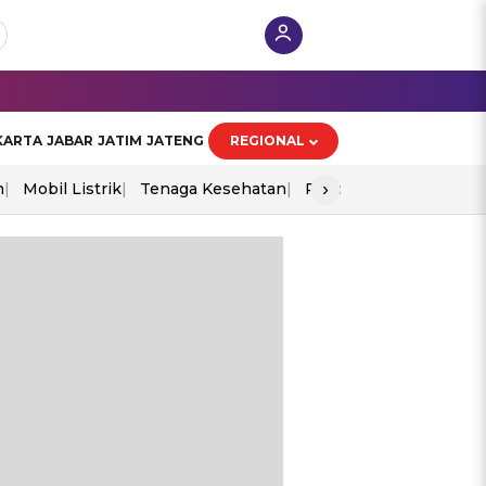
KARTA
JABAR
JATIM
JATENG
REGIONAL
›
n
Mobil Listrik
Tenaga Kesehatan
Piala Aff 2026
Ekono