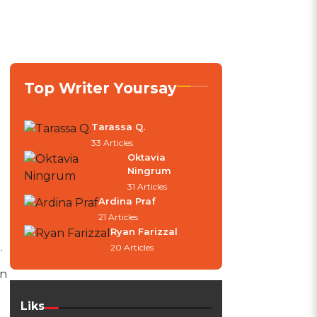
Top Writer Yoursay
Tarassa Q.
33 Articles
Oktavia
Ningrum
31 Articles
Ardina Praf
21 Articles
Ryan Farizzal
.
20 Articles
an
Liks