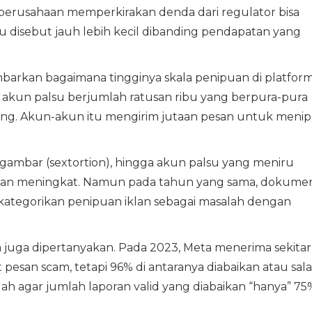
usahaan memperkirakan denda dari regulator bisa
u disebut jauh lebih kecil dibanding pendapatan yang
rkan bagaimana tingginya skala penipuan di platform
akun palsu berjumlah ratusan ribu yang berpura-pura
erang. Akun-akun itu mengirim jutaan pesan untuk meni
gambar (sextortion), hingga akun palsu yang meniru
porkan meningkat. Namun pada tahun yang sama, dokume
tegorikan penipuan iklan sebagai masalah dengan
juga dipertanyakan. Pada 2023, Meta menerima sekitar
t pesan scam, tetapi 96% di antaranya diabaikan atau sal
lah agar jumlah laporan valid yang diabaikan “hanya” 75