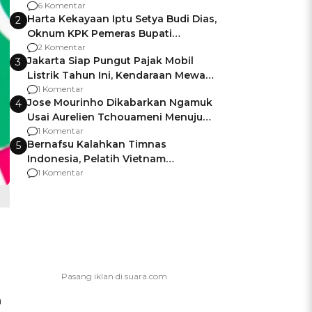
Gagalnya Negara Jamin Keamanan
6 Komentar
Harta Kekayaan Iptu Setya Budi Dias,
2
Oknum KPK Pemeras Bupati
Pemalang
2 Komentar
Jakarta Siap Pungut Pajak Mobil
3
Listrik Tahun Ini, Kendaraan Mewah
Kena hingga 75% PKB
1 Komentar
Jose Mourinho Dikabarkan Ngamuk
4
Usai Aurelien Tchouameni Menuju
Manchester United
1 Komentar
Bernafsu Kalahkan Timnas
5
Indonesia, Pelatih Vietnam
Berencana Pakai Jimat di Pakansari
1 Komentar
n