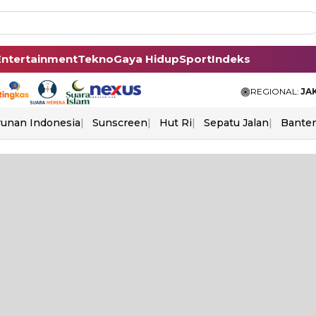
Entertainment
Tekno
Gaya Hidup
Sport
Indeks
REGIONAL:
JA
unan Indonesia
Sunscreen
Hut Ri
Sepatu Jalan
Bante