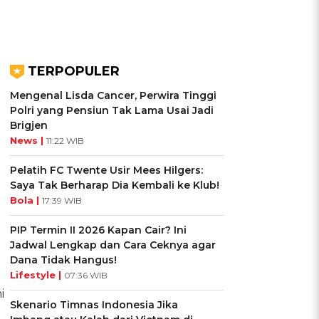
TERPOPULER
Mengenal Lisda Cancer, Perwira Tinggi
Polri yang Pensiun Tak Lama Usai Jadi
Brigjen
News |
11:22 WIB
Pelatih FC Twente Usir Mees Hilgers:
Saya Tak Berharap Dia Kembali ke Klub!
Bola |
17:39 WIB
PIP Termin II 2026 Kapan Cair? Ini
Jadwal Lengkap dan Cara Ceknya agar
Dana Tidak Hangus!
Lifestyle |
07:36 WIB
i
Skenario Timnas Indonesia Jika
i