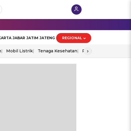
KARTA
JABAR
JATIM
JATENG
REGIONAL
›
n
Mobil Listrik
Tenaga Kesehatan
Piala Aff 2026
Ekono