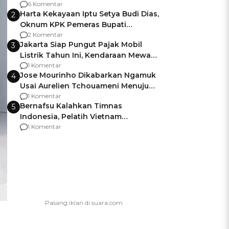
Gagalnya Negara Jamin Keamanan
6 Komentar
Harta Kekayaan Iptu Setya Budi Dias,
2
Oknum KPK Pemeras Bupati
Pemalang
2 Komentar
Jakarta Siap Pungut Pajak Mobil
3
Listrik Tahun Ini, Kendaraan Mewah
Kena hingga 75% PKB
1 Komentar
Jose Mourinho Dikabarkan Ngamuk
4
Usai Aurelien Tchouameni Menuju
Manchester United
1 Komentar
Bernafsu Kalahkan Timnas
5
Indonesia, Pelatih Vietnam
Berencana Pakai Jimat di Pakansari
1 Komentar