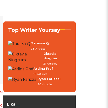
Top Writer Yoursay
Tarassa Q.
33 Articles
Oktavia
Ningrum
31 Articles
Ardina Praf
21 Articles
Ryan Farizzal
20 Articles
si
Liks
k
.