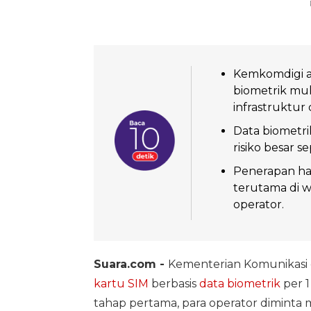
Kemkomdigi ak
biometrik mul
infrastruktur 
Data biometrik
risiko besar s
Penerapan har
terutama di w
operator.
Suara.com -
Kementerian Komunikasi 
kartu SIM
berbasis
data biometrik
per 1
tahap pertama, para operator diminta 