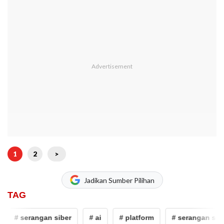
1
2
>
Jadikan Sumber Pilihan
TAG
# serangan siber
# ai
# platform
# serangan siber