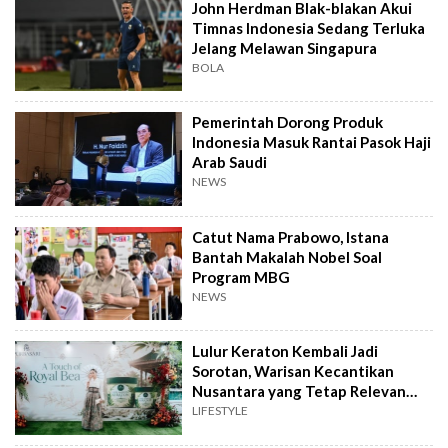
John Herdman Blak-blakan Akui
Timnas Indonesia Sedang Terluka
Jelang Melawan Singapura
BOLA
Pemerintah Dorong Produk
Indonesia Masuk Rantai Pasok Haji
Arab Saudi
NEWS
Catut Nama Prabowo, Istana
Bantah Makalah Nobel Soal
Program MBG
NEWS
Lulur Keraton Kembali Jadi
Sorotan, Warisan Kecantikan
Nusantara yang Tetap Relevan
hingga Kini
LIFESTYLE