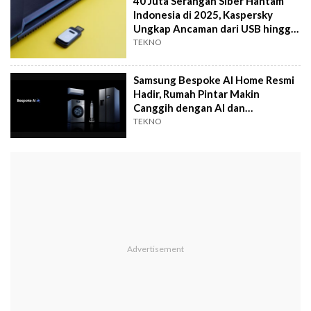
40 Juta Serangan Siber Hantam
Indonesia di 2025, Kaspersky
Ungkap Ancaman dari USB hingga
Laptop
TEKNO
Samsung Bespoke AI Home Resmi
Hadir, Rumah Pintar Makin
Canggih dengan AI dan
SmartThings
TEKNO