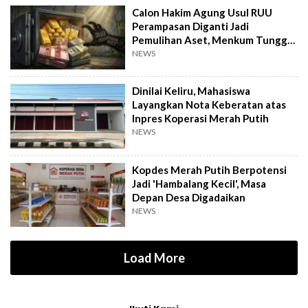
Calon Hakim Agung Usul RUU
Perampasan Diganti Jadi
Pemulihan Aset, Menkum Tunggu
Langkah DPR
NEWS
Dinilai Keliru, Mahasiswa
Layangkan Nota Keberatan atas
Inpres Koperasi Merah Putih
NEWS
Kopdes Merah Putih Berpotensi
Jadi 'Hambalang Kecil', Masa
Depan Desa Digadaikan
NEWS
Load More