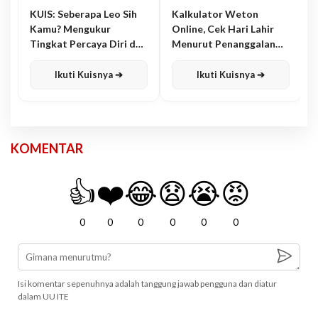
KUIS: Seberapa Leo Sih
Kalkulator Weton
Kamu? Mengukur
Online, Cek Hari Lahir
Tingkat Percaya Diri dan
Menurut Penanggalan
Karisma
Jawa
Ikuti Kuisnya ➔
Ikuti Kuisnya ➔
KOMENTAR
👍
❤️
😂
😧
😭
😡
0
0
0
0
0
0
Isi komentar sepenuhnya adalah tanggung jawab pengguna dan diatur
dalam UU ITE