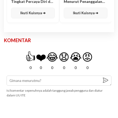
Tingkat Percaya Diri dan
Menurut Penanggalan
Karisma
Jawa
Ikuti Kuisnya ➔
Ikuti Kuisnya ➔
KOMENTAR
👍
❤️
😂
😧
😭
😡
0
0
0
0
0
0
Isi komentar sepenuhnya adalah tanggung jawab pengguna dan diatur
dalam UU ITE