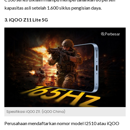
kapasitas asli setelah 1.600 siklus pengisian daya.
3. iQOO Z11 Lite 5G
Perbesar
Spesifikasi iQOO Z11. (iQOO China)
Perusahaan mendaftarkan nomor model I2510 atau iQOO