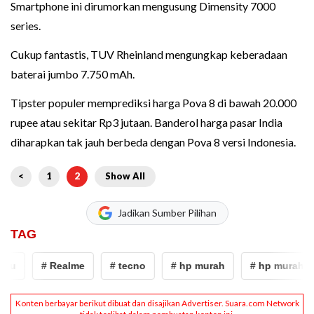
Smartphone ini dirumorkan mengusung Dimensity 7000
series.
Cukup fantastis, TUV Rheinland mengungkap keberadaan
baterai jumbo 7.750 mAh.
Tipster populer memprediksi harga Pova 8 di bawah 20.000
rupee atau sekitar Rp3 jutaan. Banderol harga pasar India
diharapkan tak jauh berbeda dengan Pova 8 versi Indonesia.
<
1
2
Show All
Jadikan Sumber Pilihan
TAG
u
# Realme
# tecno
# hp murah
# hp murah ter