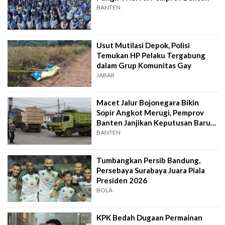
BANTEN
Usut Mutilasi Depok, Polisi
Temukan HP Pelaku Tergabung
dalam Grup Komunitas Gay
JABAR
Macet Jalur Bojonegara Bikin
Sopir Angkot Merugi, Pemprov
Banten Janjikan Keputusan Baru 4
Hari Lagi
BANTEN
Tumbangkan Persib Bandung,
Persebaya Surabaya Juara Piala
Presiden 2026
BOLA
KPK Bedah Dugaan Permainan