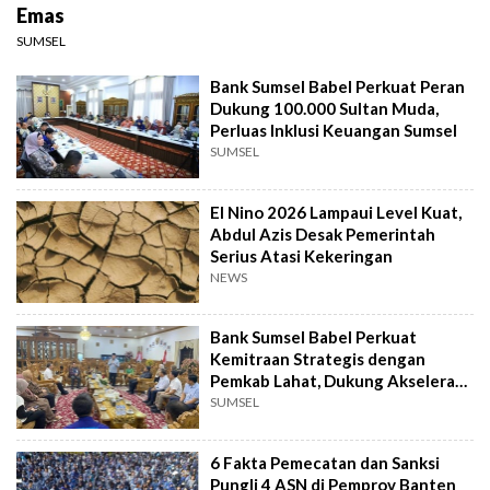
Emas
SUMSEL
Bank Sumsel Babel Perkuat Peran
Dukung 100.000 Sultan Muda,
Perluas Inklusi Keuangan Sumsel
SUMSEL
El Nino 2026 Lampaui Level Kuat,
Abdul Azis Desak Pemerintah
Serius Atasi Kekeringan
NEWS
Bank Sumsel Babel Perkuat
Kemitraan Strategis dengan
Pemkab Lahat, Dukung Akselerasi
Ekonomi Daerah
SUMSEL
6 Fakta Pemecatan dan Sanksi
Pungli 4 ASN di Pemprov Banten