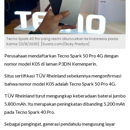
Tecno Spark 40 Pro yang resmi diluncurkan ke Indonesia pada
Kamis (21/8/2025). [Suara.com/Dicky Prastya]
Perusahaan mendaftarkan Tecno Spark 50 Pro 4G dengan
nomor model K05 di laman P3DN Kemenperin.
Situs sertifikasi TÜV Rheinland sebelumnya mengonfirmasi
bahwa nomor model K05 adalah Tecno Spark 50 Pro 4G.
TÜV Rheinland turut mengungkap keberadaan baterai jumbo
5.800 mAh. Itu merupakan peningkatan dibanding 5.200 mAh
pada Tecno Spark 40 Pro.
Sebagai pengingat, generasi pendahulu mengusung layar