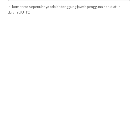
Isi komentar sepenuhnya adalah tanggung jawab pengguna dan diatur
dalam UU ITE