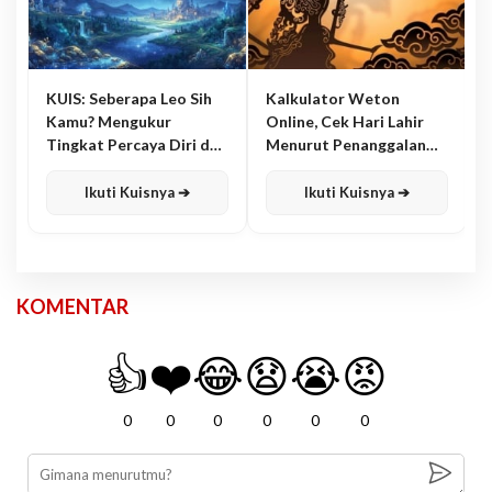
KUIS: Seberapa Leo Sih
Kalkulator Weton
Kamu? Mengukur
Online, Cek Hari Lahir
Tingkat Percaya Diri dan
Menurut Penanggalan
Karisma
Jawa
Ikuti Kuisnya ➔
Ikuti Kuisnya ➔
KOMENTAR
👍
❤️
😂
😧
😭
😡
0
0
0
0
0
0