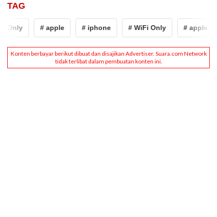
TAG
i Only
# apple
# iphone
# WiFi Only
# apple