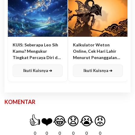
KUIS: Seberapa Leo Sih
Kalkulator Weton
Kamu? Mengukur
Online, Cek Hari Lahir
Tingkat Percaya Diri dan
Menurut Penanggalan
Karisma
Jawa
Ikuti Kuisnya ➔
Ikuti Kuisnya ➔
KOMENTAR
👍
❤️
😂
😧
😭
😡
0
0
0
0
0
0