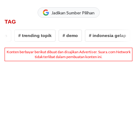
Jadikan Sumber Pilihan
TAG
an
# trending topik
# demo
# indonesia gelap
#