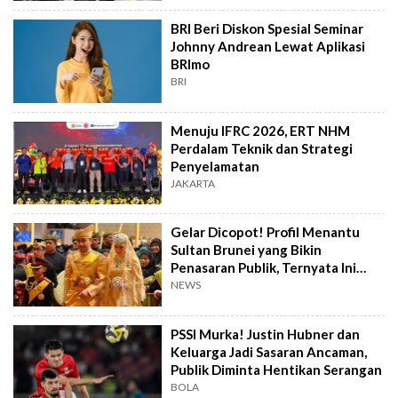
BRI Beri Diskon Spesial Seminar
Johnny Andrean Lewat Aplikasi
BRImo
BRI
Menuju IFRC 2026, ERT NHM
Perdalam Teknik dan Strategi
Penyelamatan
JAKARTA
Gelar Dicopot! Profil Menantu
Sultan Brunei yang Bikin
Penasaran Publik, Ternyata Ini
Kasusnya
NEWS
PSSI Murka! Justin Hubner dan
Keluarga Jadi Sasaran Ancaman,
Publik Diminta Hentikan Serangan
BOLA