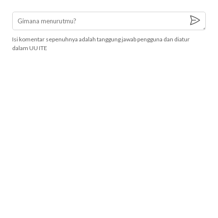
Isi komentar sepenuhnya adalah tanggung jawab pengguna dan diatur
dalam UU ITE