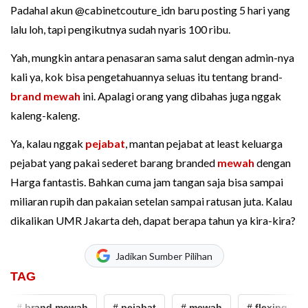
Padahal akun @cabinetcouture_idn baru posting 5 hari yang
lalu loh, tapi pengikutnya sudah nyaris 100 ribu.
Yah, mungkin antara penasaran sama salut dengan admin-nya
kali ya, kok bisa pengetahuannya seluas itu tentang brand-
brand mewah
ini. Apalagi orang yang dibahas juga nggak
kaleng-kaleng.
Ya, kalau nggak
pejabat
, mantan pejabat at least keluarga
pejabat yang pakai sederet barang branded
mewah
dengan
Harga fantastis. Bahkan cuma jam tangan saja bisa sampai
miliaran rupih dan pakaian setelan sampai ratusan juta. Kalau
dikalikan UMR Jakarta deh, dapat berapa tahun ya kira-kira?
Jadikan Sumber Pilihan
TAG
# brand mewah
# pejabat
# mewah
# flexing