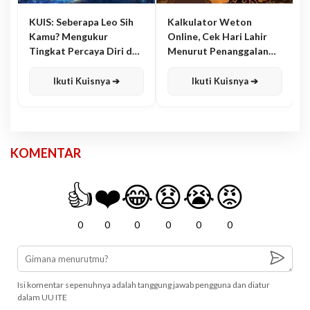
KUIS: Seberapa Leo Sih
Kalkulator Weton
Kamu? Mengukur
Online, Cek Hari Lahir
Tingkat Percaya Diri dan
Menurut Penanggalan
Karisma
Jawa
Ikuti Kuisnya ➔
Ikuti Kuisnya ➔
KOMENTAR
👍
❤️
😂
😧
😭
😡
0
0
0
0
0
0
Isi komentar sepenuhnya adalah tanggung jawab pengguna dan diatur
dalam UU ITE